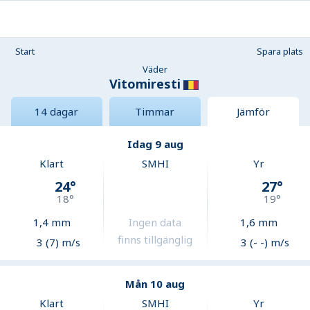
Start
Spara plats
Väder
Vitomiresti
14 dagar
Timmar
Jämför
Idag 9 aug
Klart
SMHI
Yr
24
°
27
°
18
°
19
°
1,4
mm
Ingen data
1,6
mm
finns tillgänglig
3 (7) m/s
3 (- -) m/s
Mån 10 aug
Klart
SMHI
Yr