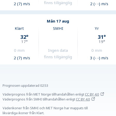
finns tillgänglig
2 (7) m/s
2 (- -) m/s
Mån 17 aug
Klart
SMHI
Yr
32
°
31
°
17
°
19
°
0
mm
Ingen data
0
mm
finns tillgänglig
2 (7) m/s
3 (- -) m/s
Prognosen uppdaterad
02:53
Väderprognos från MET Norge tillhandahållen
enligt
CC BY 4.0
Väderprognos från SMHI tillhandahållen
enligt
CC BY 4.0
Väderikoner från SMHI och MET Norge har mappats till
likvärdiga ikoner från Klart.