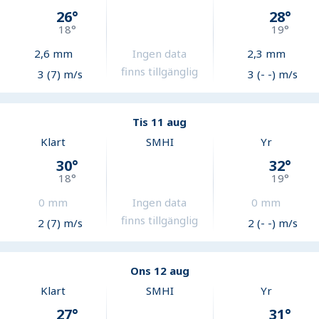
26
°
28
°
18
°
19
°
2,6
mm
Ingen data
2,3
mm
finns tillgänglig
3 (7) m/s
3 (- -) m/s
Tis 11 aug
Klart
SMHI
Yr
30
°
32
°
18
°
19
°
0
mm
Ingen data
0
mm
finns tillgänglig
2 (7) m/s
2 (- -) m/s
Ons 12 aug
Klart
SMHI
Yr
27
°
31
°