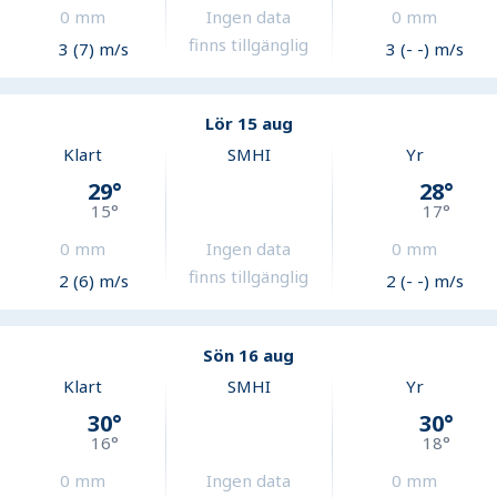
0
mm
Ingen data
0
mm
finns tillgänglig
3 (7) m/s
3 (- -) m/s
Lör 15 aug
Klart
SMHI
Yr
29
°
28
°
15
°
17
°
0
mm
Ingen data
0
mm
finns tillgänglig
2 (6) m/s
2 (- -) m/s
Sön 16 aug
Klart
SMHI
Yr
30
°
30
°
16
°
18
°
0
mm
Ingen data
0
mm