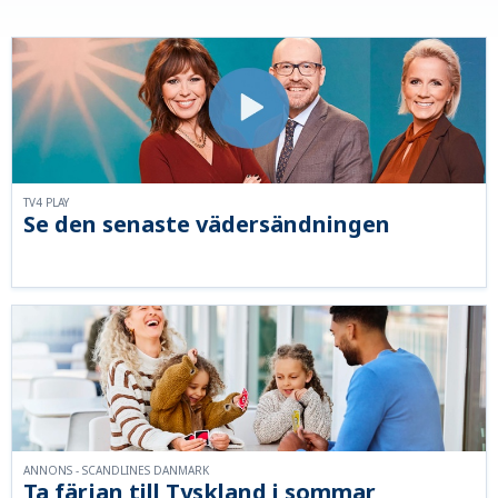
TV4 PLAY
Se den senaste vädersändningen
ANNONS - SCANDLINES DANMARK
Ta färjan till Tyskland i sommar