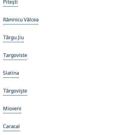
Piteşti
Râmnicu Vâlcea
Târgu Jiu
Targoviste
Slatina
Târgovişte
Mioveni
Caracal