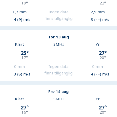
19
°
22
°
1,7
mm
Ingen data
2,9
mm
finns tillgänglig
4 (9) m/s
3 (- -) m/s
Tor 13 aug
Klart
SMHI
Yr
25
°
27
°
17
°
20
°
0
mm
Ingen data
0
mm
finns tillgänglig
3 (8) m/s
4 (- -) m/s
Fre 14 aug
Klart
SMHI
Yr
27
°
27
°
16
°
20
°