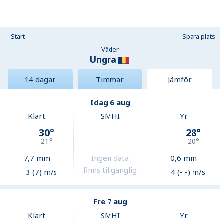
Start
Spara plats
Väder
Ungra
14 dagar
Timmar
Jämför
Idag 6 aug
Klart
SMHI
Yr
30
°
28
°
21
°
20
°
7,7
mm
Ingen data
0,6
mm
finns tillgänglig
3 (7) m/s
4 (- -) m/s
Fre 7 aug
Klart
SMHI
Yr