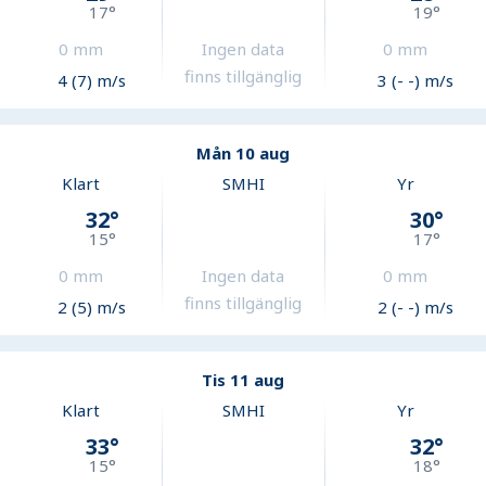
17
°
19
°
0
mm
Ingen data
0
mm
finns tillgänglig
4 (7) m/s
3 (- -) m/s
Mån 10 aug
Klart
SMHI
Yr
32
°
30
°
15
°
17
°
0
mm
Ingen data
0
mm
finns tillgänglig
2 (5) m/s
2 (- -) m/s
Tis 11 aug
Klart
SMHI
Yr
33
°
32
°
15
°
18
°