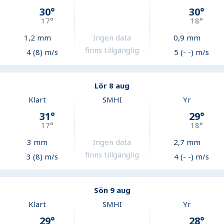
30
°
30
°
17
°
18
°
1,2
mm
Ingen data
0,9
mm
finns tillgänglig
4 (8) m/s
5 (- -) m/s
Lör 8 aug
Klart
SMHI
Yr
31
°
29
°
17
°
18
°
3
mm
Ingen data
2,7
mm
finns tillgänglig
3 (8) m/s
4 (- -) m/s
Sön 9 aug
Klart
SMHI
Yr
29
°
28
°