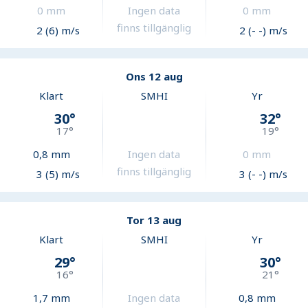
0
mm
Ingen data
0
mm
finns tillgänglig
2 (6) m/s
2 (- -) m/s
Ons 12 aug
Klart
SMHI
Yr
30
°
32
°
17
°
19
°
0,8
mm
Ingen data
0
mm
finns tillgänglig
3 (5) m/s
3 (- -) m/s
Tor 13 aug
Klart
SMHI
Yr
29
°
30
°
16
°
21
°
1,7
mm
Ingen data
0,8
mm