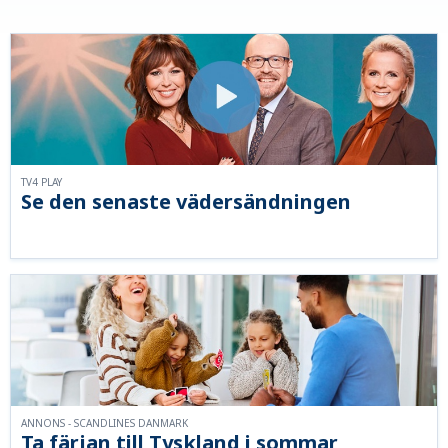
TV4 PLAY
Se den senaste vädersändningen
ANNONS - SCANDLINES DANMARK
Ta färjan till Tyskland i sommar