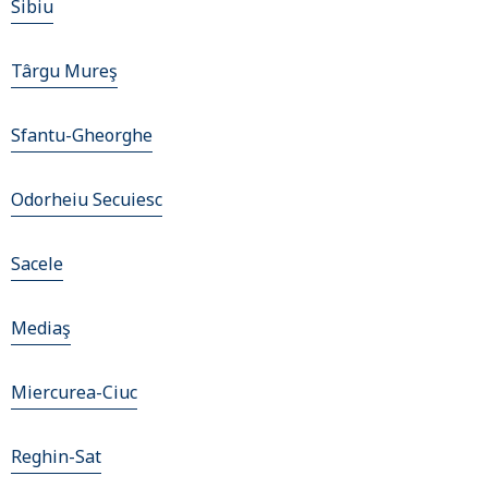
Sibiu
Târgu Mureş
Sfantu-Gheorghe
Odorheiu Secuiesc
Sacele
Mediaş
Miercurea-Ciuc
Reghin-Sat