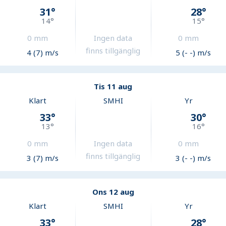
31
°
28
°
14
°
15
°
0
mm
Ingen data
0
mm
finns tillgänglig
4 (7) m/s
5 (- -) m/s
Tis 11 aug
Klart
SMHI
Yr
33
°
30
°
13
°
16
°
0
mm
Ingen data
0
mm
finns tillgänglig
3 (7) m/s
3 (- -) m/s
Ons 12 aug
Klart
SMHI
Yr
33
°
28
°