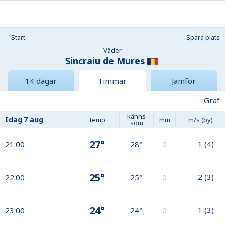
Start
Spara plats
Väder
Sincraiu de Mures
14 dagar
Timmar
Jämför
Graf
känns
Idag
7 aug
temp
mm
m/s (by)
som
27°
1
(
4
)
21:00
28°
0
25°
2
(
3
)
22:00
25°
0
24°
1
(
3
)
23:00
24°
0