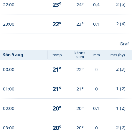
23°
2
(
5
)
22:00
24°
0,4
22°
2
(
4
)
23:00
23°
0,1
Graf
känns
Sön
9 aug
temp
mm
m/s (by)
som
21°
2
(
3
)
00:00
22°
0
21°
1
(
2
)
01:00
21°
0
20°
1
(
2
)
02:00
20°
0,1
20°
2
(
2
)
03:00
20°
0