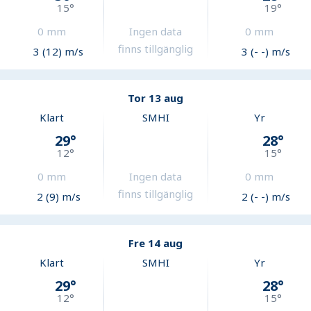
15
°
19
°
0
mm
Ingen data
0
mm
finns tillgänglig
3 (12) m/s
3 (- -) m/s
Tor 13 aug
Klart
SMHI
Yr
29
°
28
°
12
°
15
°
0
mm
Ingen data
0
mm
finns tillgänglig
2 (9) m/s
2 (- -) m/s
Fre 14 aug
Klart
SMHI
Yr
29
°
28
°
12
°
15
°