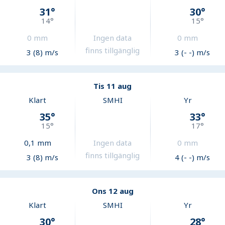
31
°
30
°
14
°
15
°
0
mm
Ingen data
0
mm
finns tillgänglig
3 (8) m/s
3 (- -) m/s
Tis 11 aug
Klart
SMHI
Yr
35
°
33
°
15
°
17
°
0,1
mm
Ingen data
0
mm
finns tillgänglig
3 (8) m/s
4 (- -) m/s
Ons 12 aug
Klart
SMHI
Yr
30
°
28
°