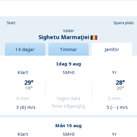
Start
Spara plats
Väder
Sighetu Marmaţiei
14 dagar
Timmar
Jämför
Idag 9 aug
Klart
SMHI
Yr
29
°
28
°
18
°
20
°
0
mm
Ingen data
0
mm
finns tillgänglig
3 (6) m/s
5 (- -) m/s
Mån 10 aug
Klart
SMHI
Yr