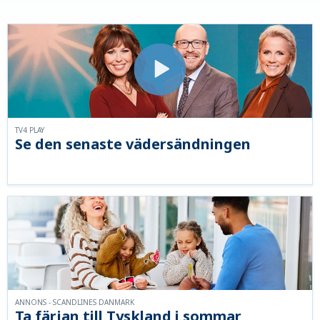
TV4 PLAY
Se den senaste vädersändningen
ANNONS - SCANDLINES DANMARK
Ta färjan till Tyskland i sommar