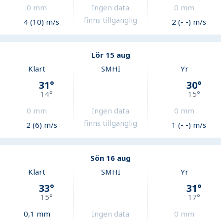
0
mm
Ingen data
0
mm
finns tillgänglig
4 (10) m/s
2 (- -) m/s
Lör 15 aug
Klart
SMHI
Yr
31
°
30
°
14
°
15
°
0
mm
Ingen data
0
mm
finns tillgänglig
2 (6) m/s
1 (- -) m/s
Sön 16 aug
Klart
SMHI
Yr
33
°
31
°
15
°
17
°
0,1
mm
Ingen data
0
mm