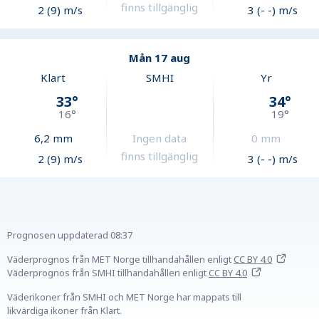
finns tillgänglig
2 (9) m/s
3 (- -) m/s
Mån 17 aug
Klart
SMHI
Yr
33
°
34
°
16
°
19
°
6,2
mm
Ingen data
0
mm
finns tillgänglig
2 (9) m/s
3 (- -) m/s
Prognosen uppdaterad
08:37
Väderprognos från MET Norge tillhandahållen
enligt
CC BY 4.0
Väderprognos från SMHI tillhandahållen
enligt
CC BY 4.0
Väderikoner från SMHI och MET Norge har mappats till
likvärdiga ikoner från Klart.