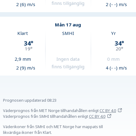
finns tillgänglig
2 (6) m/s
2 (- -) m/s
Mån 17 aug
Klart
SMHI
Yr
34
°
34
°
19
°
20
°
2,9
mm
Ingen data
0
mm
finns tillgänglig
2 (9) m/s
4 (- -) m/s
Prognosen uppdaterad
08:23
Väderprognos från MET Norge tillhandahållen
enligt
CC BY 4.0
Väderprognos från SMHI tillhandahållen
enligt
CC BY 4.0
Väderikoner från SMHI och MET Norge har mappats till
likvärdiga ikoner från Klart.