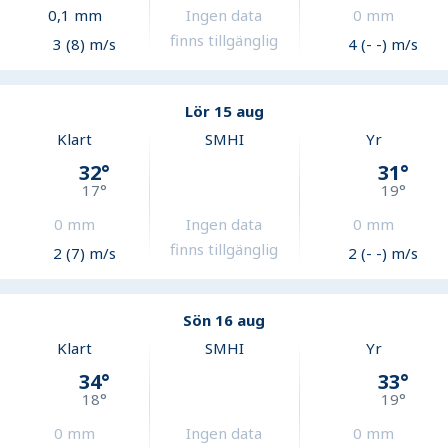
0,1
mm
Ingen data
0
mm
finns tillgänglig
3 (8) m/s
4 (- -) m/s
Lör 15 aug
Klart
SMHI
Yr
32
°
31
°
17
°
19
°
0
mm
Ingen data
0
mm
finns tillgänglig
2 (7) m/s
2 (- -) m/s
Sön 16 aug
Klart
SMHI
Yr
34
°
33
°
18
°
19
°
0
mm
Ingen data
0
mm