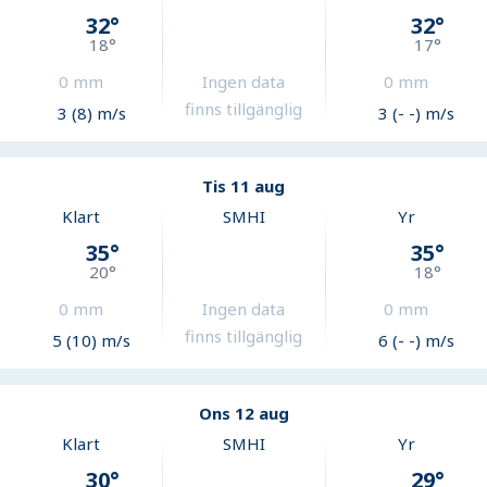
32
°
32
°
18
°
17
°
0
mm
Ingen data
0
mm
finns tillgänglig
3 (8) m/s
3 (- -) m/s
Tis 11 aug
Klart
SMHI
Yr
35
°
35
°
20
°
18
°
0
mm
Ingen data
0
mm
finns tillgänglig
5 (10) m/s
6 (- -) m/s
Ons 12 aug
Klart
SMHI
Yr
30
°
29
°