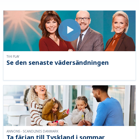
TV4 PLAY
Se den senaste vädersändningen
ANNONS - SCANDLINES DANMARK
Ta färjan till Tyskland i sommar