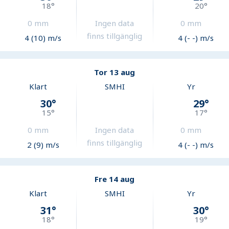
18
°
20
°
0
mm
Ingen data
0
mm
finns tillgänglig
4 (10) m/s
4 (- -) m/s
Tor 13 aug
Klart
SMHI
Yr
30
°
29
°
15
°
17
°
0
mm
Ingen data
0
mm
finns tillgänglig
2 (9) m/s
4 (- -) m/s
Fre 14 aug
Klart
SMHI
Yr
31
°
30
°
18
°
19
°