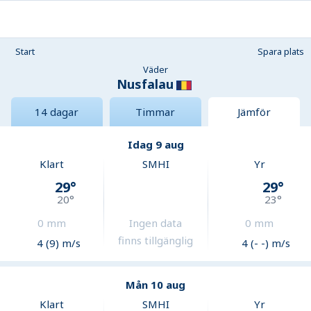
Start
Spara plats
Väder
Nusfalau
14 dagar
Timmar
Jämför
Idag 9 aug
Klart
SMHI
Yr
29
°
29
°
20
°
23
°
0
mm
Ingen data
0
mm
finns tillgänglig
4 (9) m/s
4 (- -) m/s
Mån 10 aug
Klart
SMHI
Yr