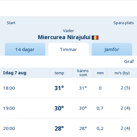
Start
Spara plats
Väder
Miercurea Nirajului
14 dagar
Timmar
Jämför
Graf
känns
Idag
7 aug
temp
mm
m/s (by)
som
31°
2
(
5
)
18:00
31°
0
30°
2
(
4
)
19:00
30°
0,7
28°
2
(
4
)
20:00
28°
0,2