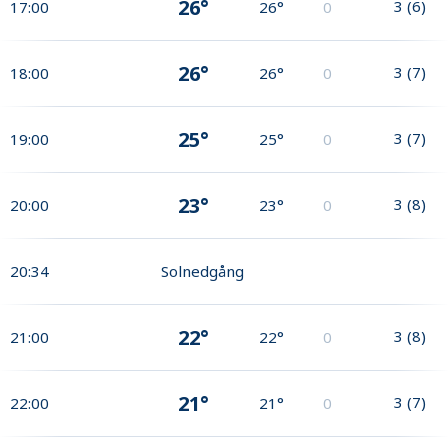
26°
3
(
6
)
17:00
26°
0
26°
3
(
7
)
18:00
26°
0
25°
3
(
7
)
19:00
25°
0
23°
3
(
8
)
20:00
23°
0
20:34
Solnedgång
22°
3
(
8
)
21:00
22°
0
21°
3
(
7
)
22:00
21°
0