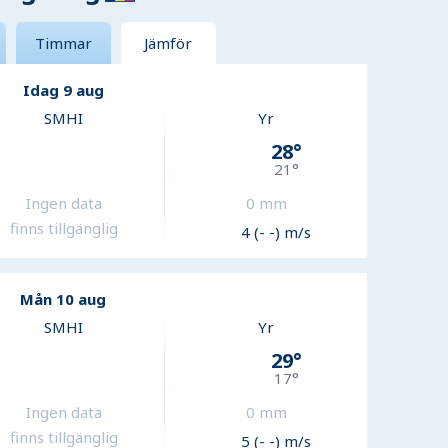
Timmar
Jämför
Idag 9 aug
SMHI
Yr
28
°
21
°
Ingen data
0
mm
finns tillgänglig
4 (- -) m/s
Mån 10 aug
SMHI
Yr
29
°
17
°
Ingen data
0
mm
finns tillgänglig
5 (- -) m/s