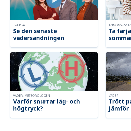
TV4 PLAY
ANNONS - SCA
Se den senaste
Ta färja
vädersändningen
somma
VÄDER, METEOROLOGEN
VÄDER
Varför snurrar låg- och
Trött p
högtryck?
Jämför 