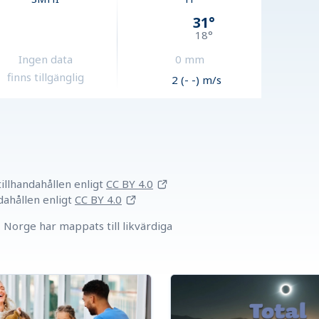
31
°
18
°
Ingen data
0
mm
finns tillgänglig
2 (- -) m/s
llhandahållen
enligt
CC BY 4.0
dahållen
enligt
CC BY 4.0
Norge har mappats till likvärdiga