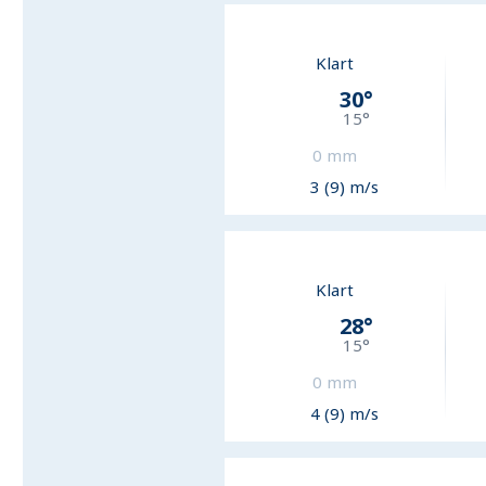
Klart
30
°
15
°
0
mm
3 (9) m/s
Klart
28
°
15
°
0
mm
4 (9) m/s