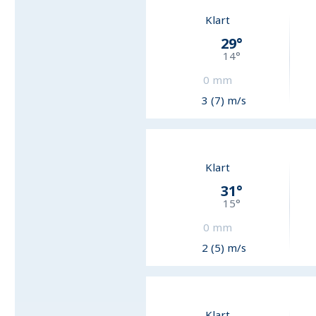
Klart
29
°
14
°
0
mm
3 (7) m/s
Klart
31
°
15
°
0
mm
2 (5) m/s
Klart