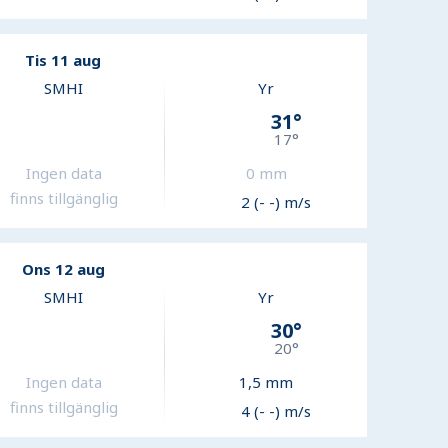
Tis 11 aug
SMHI
Yr
31
°
17
°
Ingen data
0
mm
finns tillgänglig
2 (- -) m/s
Ons 12 aug
SMHI
Yr
30
°
20
°
Ingen data
1,5
mm
finns tillgänglig
4 (- -) m/s