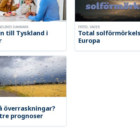
NDLINES DANMARK
FRITID, VÄDER
n till Tyskland i
Total solförmörkel
r
Europa
å överraskningar?
tre prognoser