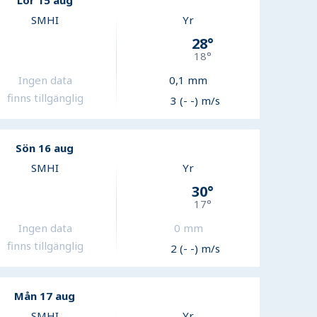
Lör 15 aug
SMHI
Yr
28
°
18
°
Ingen data
0,1
mm
finns tillgänglig
3 (- -) m/s
Sön 16 aug
SMHI
Yr
30
°
17
°
Ingen data
0
mm
finns tillgänglig
2 (- -) m/s
Mån 17 aug
SMHI
Yr