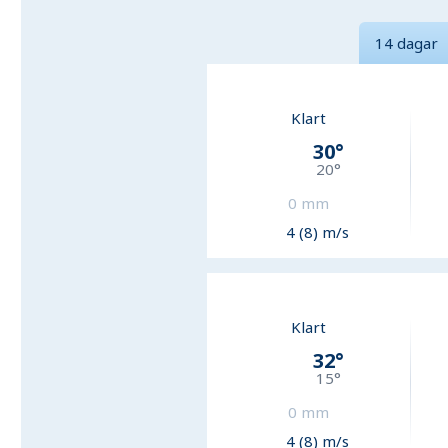
14 dagar
Klart
30
°
20
°
0
mm
4 (8) m/s
Klart
32
°
15
°
0
mm
4 (8) m/s