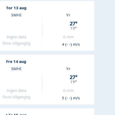
Tor 13 aug
SMHI
Yr
27
°
19
°
Ingen data
0
mm
finns tillgänglig
4 (- -) m/s
Fre 14 aug
SMHI
Yr
27
°
19
°
Ingen data
0
mm
finns tillgänglig
5 (- -) m/s