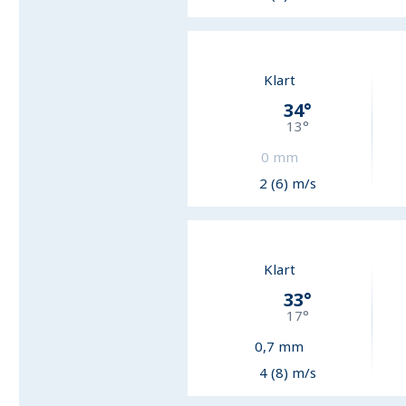
Klart
34
°
13
°
0
mm
2 (6) m/s
Klart
33
°
17
°
0,7
mm
4 (8) m/s