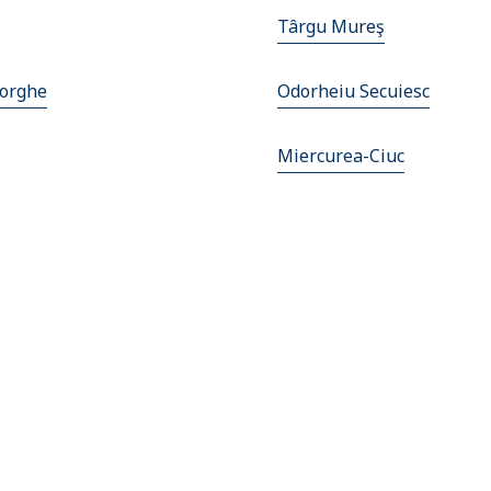
Târgu Mureş
orghe
Odorheiu Secuiesc
Miercurea-Ciuc