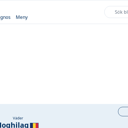
ognos
Meny
Väder
Hoghilag