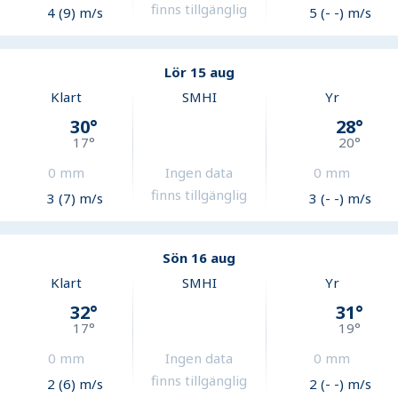
finns tillgänglig
4 (9) m/s
5 (- -) m/s
Lör 15 aug
Klart
SMHI
Yr
30
°
28
°
17
°
20
°
0
mm
Ingen data
0
mm
finns tillgänglig
3 (7) m/s
3 (- -) m/s
Sön 16 aug
Klart
SMHI
Yr
32
°
31
°
17
°
19
°
0
mm
Ingen data
0
mm
finns tillgänglig
2 (6) m/s
2 (- -) m/s