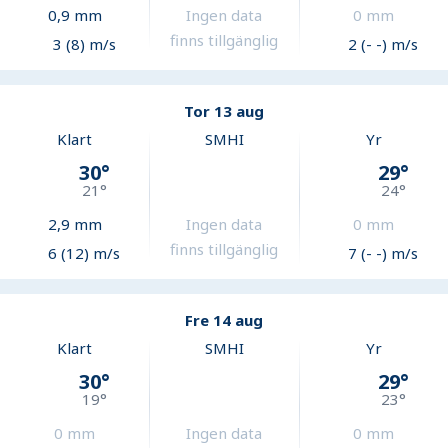
0,9
mm
Ingen data
0
mm
finns tillgänglig
3 (8) m/s
2 (- -) m/s
Tor 13 aug
Klart
SMHI
Yr
30
°
29
°
21
°
24
°
2,9
mm
Ingen data
0
mm
finns tillgänglig
6 (12) m/s
7 (- -) m/s
Fre 14 aug
Klart
SMHI
Yr
30
°
29
°
19
°
23
°
0
mm
Ingen data
0
mm