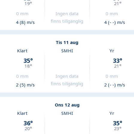
19
°
21
°
0
mm
Ingen data
0
mm
finns tillgänglig
4 (8) m/s
4 (- -) m/s
Tis 11 aug
Klart
SMHI
Yr
35
°
33
°
18
°
21
°
0
mm
Ingen data
0
mm
finns tillgänglig
2 (5) m/s
2 (- -) m/s
Ons 12 aug
Klart
SMHI
Yr
36
°
35
°
20
°
23
°