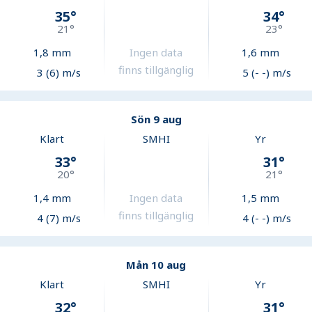
35
°
34
°
21
°
23
°
1,8
mm
Ingen data
1,6
mm
finns tillgänglig
3 (6) m/s
5 (- -) m/s
Sön 9 aug
Klart
SMHI
Yr
33
°
31
°
20
°
21
°
1,4
mm
Ingen data
1,5
mm
finns tillgänglig
4 (7) m/s
4 (- -) m/s
Mån 10 aug
Klart
SMHI
Yr
32
°
31
°