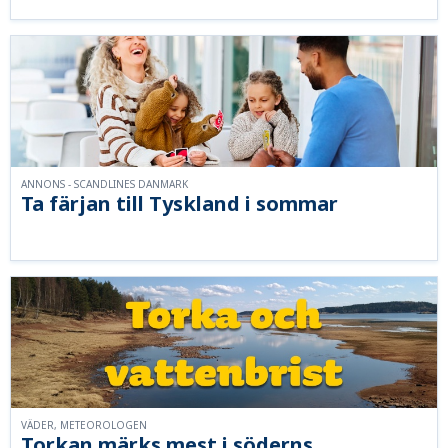
ANNONS - SCANDLINES DANMARK
Ta färjan till Tyskland i sommar
VÄDER, METEOROLOGEN
Torkan märks mest i söderns