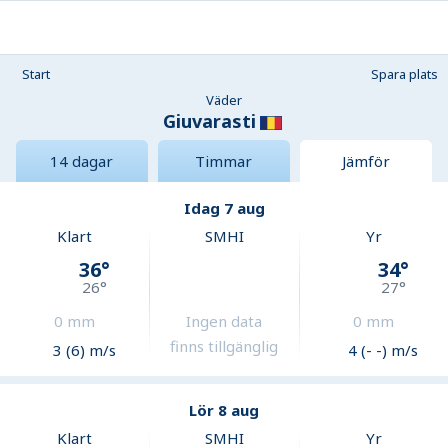
Start
Spara plats
Väder
Giuvarasti
14 dagar
Timmar
Jämför
Idag 7 aug
Klart
SMHI
Yr
36
°
34
°
26
°
27
°
0
mm
Ingen data
0
mm
finns tillgänglig
3 (6) m/s
4 (- -) m/s
Lör 8 aug
Klart
SMHI
Yr