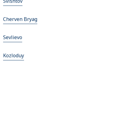
Svishtov
Cherven Bryag
Sevlievo
Kozloduy