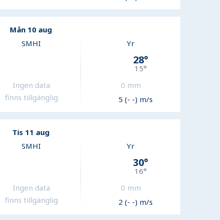
Mån 10 aug
SMHI
Yr
28
°
15
°
Ingen data
0
mm
finns tillgänglig
5 (- -) m/s
Tis 11 aug
SMHI
Yr
30
°
16
°
Ingen data
0
mm
finns tillgänglig
2 (- -) m/s