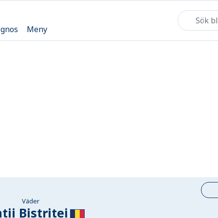
ognos
Meny
Väder
tii Bistritei