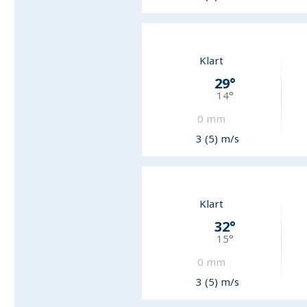
Klart
29
°
14
°
0
mm
3 (5) m/s
Klart
32
°
15
°
0
mm
3 (5) m/s