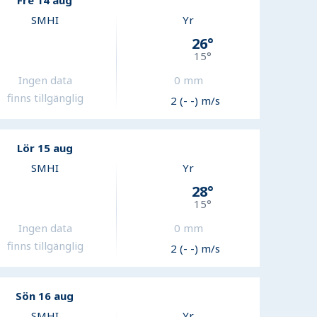
Fre 14 aug
SMHI
Yr
26
°
15
°
Ingen data
0
mm
finns tillgänglig
2 (- -) m/s
Lör 15 aug
SMHI
Yr
28
°
15
°
Ingen data
0
mm
finns tillgänglig
2 (- -) m/s
Sön 16 aug
SMHI
Yr