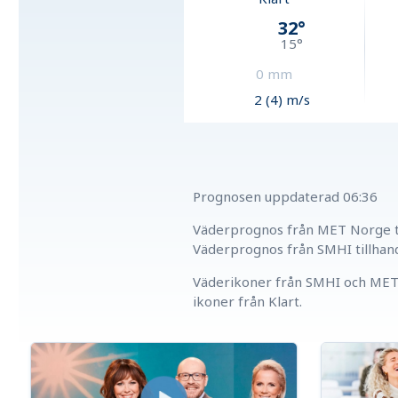
32
°
15
°
0
mm
2 (4) m/s
Prognosen uppdaterad
06:36
Väderprognos från MET Norge ti
Väderprognos från SMHI tillhan
Väderikoner från SMHI och MET 
ikoner från Klart.