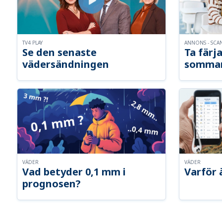
TV4 PLAY
ANNONS - SCA
Se den senaste
Ta färja
vädersändningen
somma
VÄDER
VÄDER
Vad betyder 0,1 mm i
Varför 
prognosen?