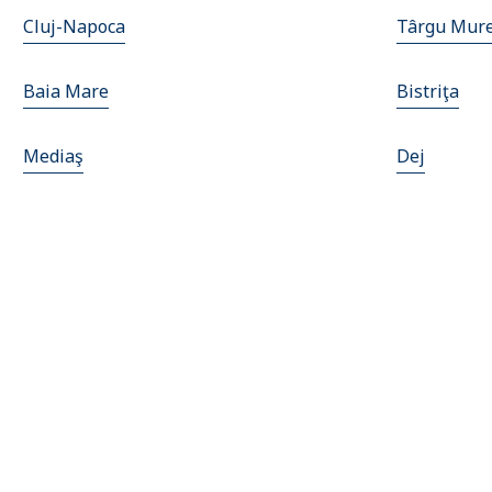
Cluj-Napoca
Târgu Mur
Baia Mare
Bistriţa
Mediaş
Dej