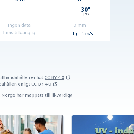
30
°
17
°
Ingen data
0
mm
finns tillgänglig
1 (- -) m/s
llhandahållen
enligt
CC BY 4.0
dahållen
enligt
CC BY 4.0
Norge har mappats till likvärdiga