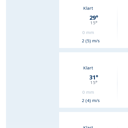
Klart
29
°
15
°
0
mm
2 (5) m/s
Klart
31
°
15
°
0
mm
2 (4) m/s
Klart