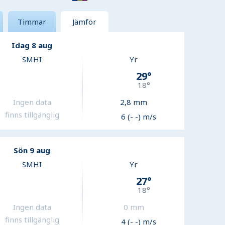
Timmar
Jämför
Idag 8 aug
SMHI
Yr
29
°
18
°
Ingen data
2,8
mm
finns tillgänglig
6 (- -) m/s
Sön 9 aug
SMHI
Yr
27
°
18
°
Ingen data
0
mm
finns tillgänglig
4 (- -) m/s