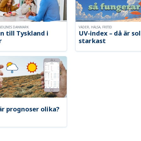
NDLINES DANMARK
VÄDER, HÄLSA, FRITID
n till Tyskland i
UV-index – då är so
r
starkast
är prognoser olika?