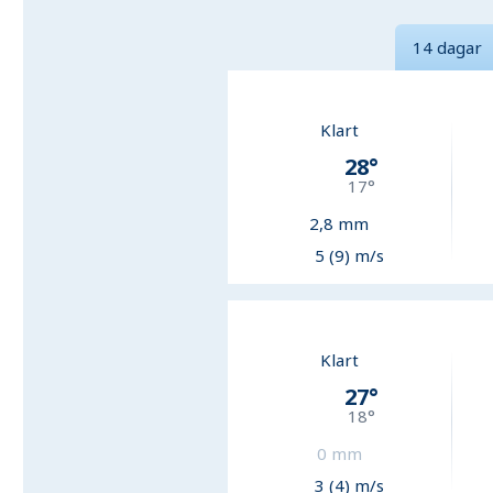
14 dagar
Klart
28
°
17
°
2,8
mm
5 (9) m/s
Klart
27
°
18
°
0
mm
3 (4) m/s