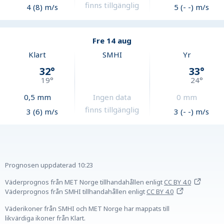
finns tillgänglig
4 (8) m/s
5 (- -) m/s
Fre 14 aug
Klart
SMHI
Yr
32
°
33
°
19
°
24
°
0,5
mm
Ingen data
0
mm
finns tillgänglig
3 (6) m/s
3 (- -) m/s
Prognosen uppdaterad
10:23
Väderprognos från MET Norge tillhandahållen
enligt
CC BY 4.0
Väderprognos från SMHI tillhandahållen
enligt
CC BY 4.0
Väderikoner från SMHI och MET Norge har mappats till
likvärdiga ikoner från Klart.