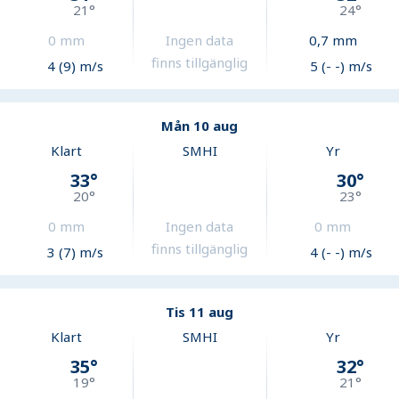
21
°
24
°
0
mm
Ingen data
0,7
mm
finns tillgänglig
4 (9) m/s
5 (- -) m/s
Mån 10 aug
Klart
SMHI
Yr
33
°
30
°
20
°
23
°
0
mm
Ingen data
0
mm
finns tillgänglig
3 (7) m/s
4 (- -) m/s
Tis 11 aug
Klart
SMHI
Yr
35
°
32
°
19
°
21
°