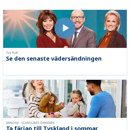
TV4 PLAY
Se den senaste vädersändningen
ANNONS - SCANDLINES DANMARK
Ta färjan till Tyskland i sommar