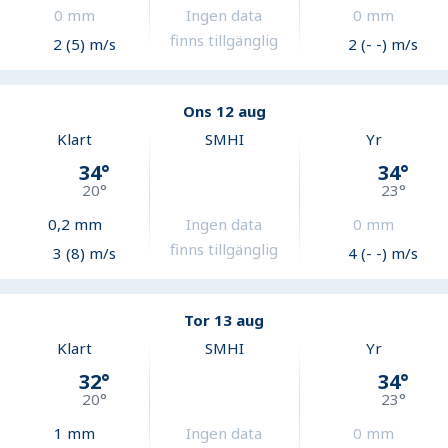
0
mm
Ingen data
0
mm
finns tillgänglig
2 (5) m/s
2 (- -) m/s
Ons 12 aug
Klart
SMHI
Yr
34
°
34
°
20
°
23
°
0,2
mm
Ingen data
0
mm
finns tillgänglig
3 (8) m/s
4 (- -) m/s
Tor 13 aug
Klart
SMHI
Yr
32
°
34
°
20
°
23
°
1
mm
Ingen data
0
mm