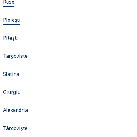
Ruse
Ploieşti
Piteşti
Targoviste
Slatina
Giurgiu
Alexandria
Târgovişte