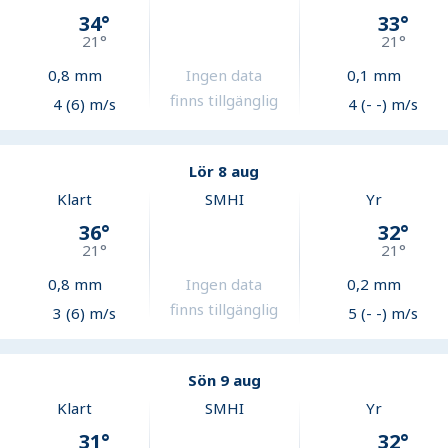
34
°
33
°
21
°
21
°
0,8
mm
Ingen data
0,1
mm
finns tillgänglig
4 (6) m/s
4 (- -) m/s
Lör 8 aug
Klart
SMHI
Yr
36
°
32
°
21
°
21
°
0,8
mm
Ingen data
0,2
mm
finns tillgänglig
3 (6) m/s
5 (- -) m/s
Sön 9 aug
Klart
SMHI
Yr
31
°
32
°