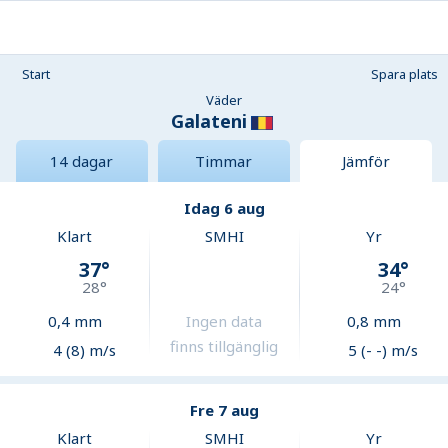
Start
Spara plats
Väder
Galateni
14 dagar
Timmar
Jämför
Idag 6 aug
Klart
SMHI
Yr
37
°
34
°
28
°
24
°
0,4
mm
Ingen data
0,8
mm
finns tillgänglig
4 (8) m/s
5 (- -) m/s
Fre 7 aug
Klart
SMHI
Yr