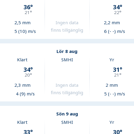
36
°
34
°
21
°
22
°
2,5
mm
Ingen data
2,2
mm
finns tillgänglig
5 (10) m/s
6 (- -) m/s
Lör 8 aug
Klart
SMHI
Yr
34
°
31
°
20
°
21
°
2,3
mm
Ingen data
2
mm
finns tillgänglig
4 (9) m/s
5 (- -) m/s
Sön 9 aug
Klart
SMHI
Yr
33
°
30
°