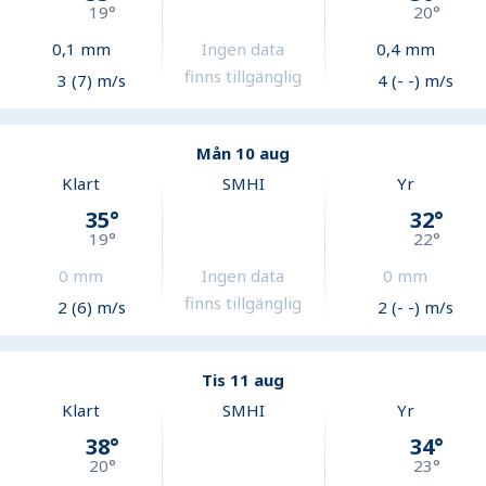
19
°
20
°
0,1
mm
Ingen data
0,4
mm
finns tillgänglig
3 (7) m/s
4 (- -) m/s
Mån 10 aug
Klart
SMHI
Yr
35
°
32
°
19
°
22
°
0
mm
Ingen data
0
mm
finns tillgänglig
2 (6) m/s
2 (- -) m/s
Tis 11 aug
Klart
SMHI
Yr
38
°
34
°
20
°
23
°