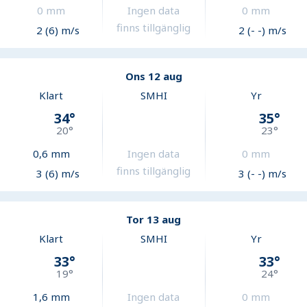
0
mm
Ingen data
0
mm
finns tillgänglig
2 (6) m/s
2 (- -) m/s
Ons 12 aug
Klart
SMHI
Yr
34
°
35
°
20
°
23
°
0,6
mm
Ingen data
0
mm
finns tillgänglig
3 (6) m/s
3 (- -) m/s
Tor 13 aug
Klart
SMHI
Yr
33
°
33
°
19
°
24
°
1,6
mm
Ingen data
0
mm