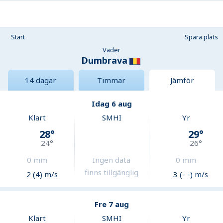
Start
Spara plats
Väder
Dumbrava
14 dagar
Timmar
Jämför
Idag 6 aug
Klart
SMHI
Yr
28
°
29
°
24
°
26
°
0
mm
Ingen data
0
mm
finns tillgänglig
2 (4) m/s
3 (- -) m/s
Fre 7 aug
Klart
SMHI
Yr