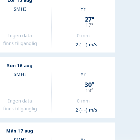
Lör 15 aug
SMHI
Yr
27
°
17
°
Ingen data
0
mm
finns tillgänglig
2 (- -) m/s
Sön 16 aug
SMHI
Yr
30
°
18
°
Ingen data
0
mm
finns tillgänglig
2 (- -) m/s
Mån 17 aug
SMHI
Yr