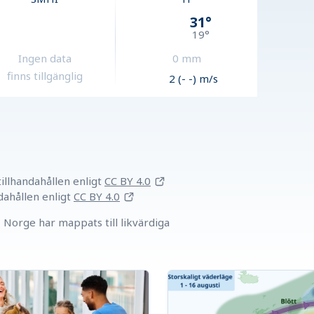
31
°
19
°
Ingen data
0
mm
finns tillgänglig
2 (- -) m/s
llhandahållen
enligt
CC BY 4.0
dahållen
enligt
CC BY 4.0
Norge har mappats till likvärdiga