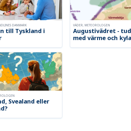
NDLINES DANMARK
VÄDER, METEOROLOGEN
n till Tyskland i
Augustivädret - tud
r
med värme och kyl
OROLOGEN
d, Svealand eller
nd?