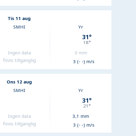
Tis 11 aug
SMHI
Yr
31
°
18
°
Ingen data
0
mm
finns tillgänglig
3 (- -) m/s
Ons 12 aug
SMHI
Yr
31
°
21
°
Ingen data
3,1
mm
finns tillgänglig
3 (- -) m/s