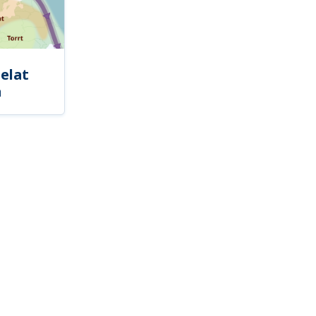
elat
a