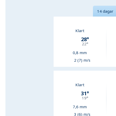
14 dagar
Klart
28
°
22
°
0,8
mm
2 (7) m/s
Klart
31
°
19
°
7,6
mm
3 (6) m/s