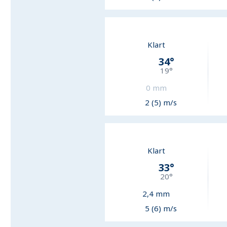
Klart
34
°
19
°
0
mm
2 (5) m/s
Klart
33
°
20
°
2,4
mm
5 (6) m/s