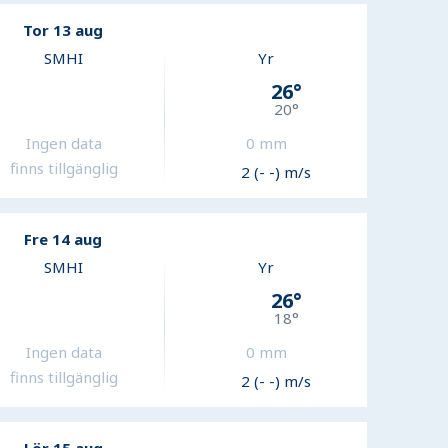
Tor 13 aug
SMHI
Yr
26
°
20
°
Ingen data
0
mm
finns tillgänglig
2 (- -) m/s
Fre 14 aug
SMHI
Yr
26
°
18
°
Ingen data
0
mm
finns tillgänglig
2 (- -) m/s