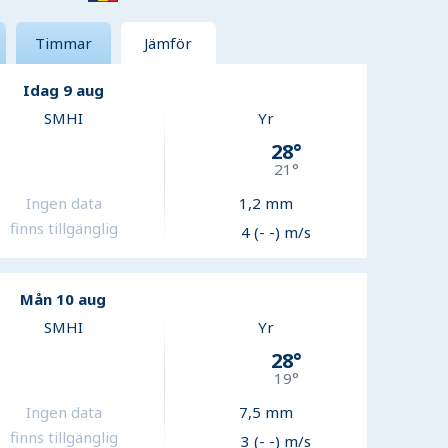
Timmar
Jämför
Idag 9 aug
SMHI
Yr
28
°
21
°
Ingen data
1,2
mm
finns tillgänglig
4 (- -) m/s
Mån 10 aug
SMHI
Yr
28
°
19
°
Ingen data
7,5
mm
finns tillgänglig
3 (- -) m/s