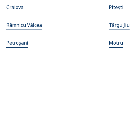
Craiova
Piteşti
Râmnicu Vâlcea
Târgu Jiu
Petroşani
Motru