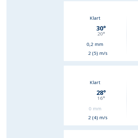
Klart
30
°
20
°
0,2
mm
2 (5) m/s
Klart
28
°
16
°
0
mm
2 (4) m/s