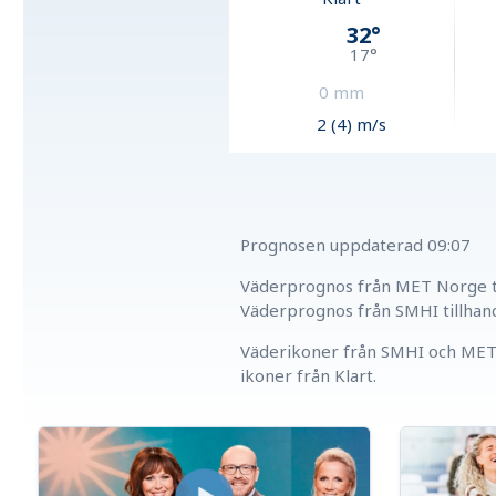
32
°
17
°
0
mm
2 (4) m/s
Prognosen uppdaterad
09:07
Väderprognos från MET Norge ti
Väderprognos från SMHI tillhan
Väderikoner från SMHI och MET 
ikoner från Klart.