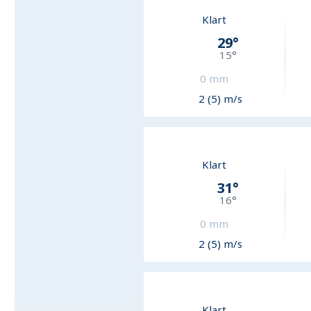
Klart
29
°
15
°
0
mm
2 (5) m/s
Klart
31
°
16
°
0
mm
2 (5) m/s
Klart