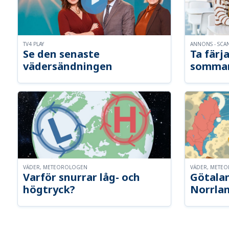
TV4 PLAY
ANNONS - SCA
Se den senaste
Ta färja
vädersändningen
somma
VÄDER, METEOROLOGEN
VÄDER, METE
Varför snurrar låg- och
Götalan
högtryck?
Norrla