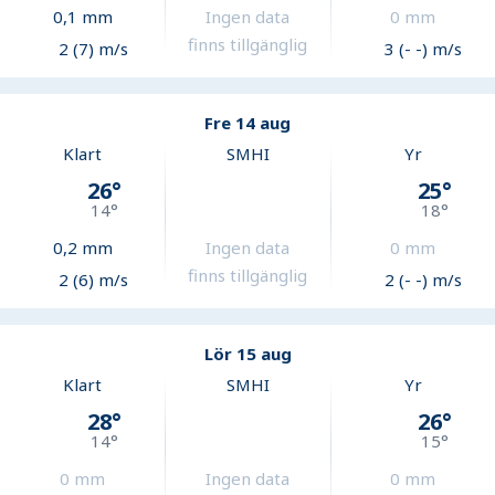
0,1
mm
Ingen data
0
mm
finns tillgänglig
2 (7) m/s
3 (- -) m/s
Fre 14 aug
Klart
SMHI
Yr
26
°
25
°
14
°
18
°
0,2
mm
Ingen data
0
mm
finns tillgänglig
2 (6) m/s
2 (- -) m/s
Lör 15 aug
Klart
SMHI
Yr
28
°
26
°
14
°
15
°
0
mm
Ingen data
0
mm