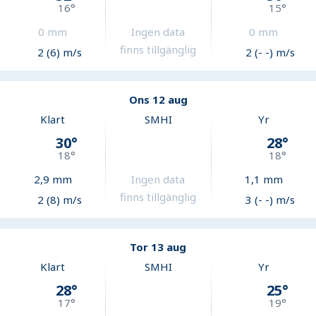
16
°
15
°
0
mm
Ingen data
0
mm
finns tillgänglig
2 (6) m/s
2 (- -) m/s
Ons 12 aug
Klart
SMHI
Yr
30
°
28
°
18
°
18
°
2,9
mm
Ingen data
1,1
mm
finns tillgänglig
2 (8) m/s
3 (- -) m/s
Tor 13 aug
Klart
SMHI
Yr
28
°
25
°
17
°
19
°