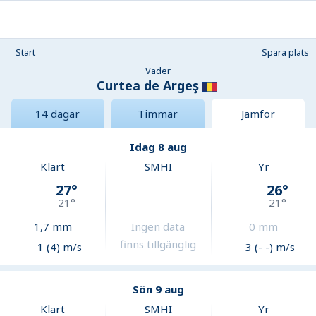
Start
Spara plats
Väder
Curtea de Argeş
14 dagar
Timmar
Jämför
Idag 8 aug
Klart
SMHI
Yr
27
°
26
°
21
°
21
°
1,7
mm
Ingen data
0
mm
finns tillgänglig
1 (4) m/s
3 (- -) m/s
Sön 9 aug
Klart
SMHI
Yr