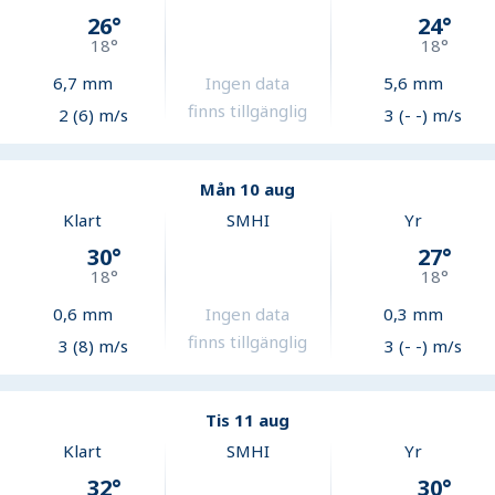
26
°
24
°
18
°
18
°
6,7
mm
Ingen data
5,6
mm
finns tillgänglig
2 (6) m/s
3 (- -) m/s
Mån 10 aug
Klart
SMHI
Yr
30
°
27
°
18
°
18
°
0,6
mm
Ingen data
0,3
mm
finns tillgänglig
3 (8) m/s
3 (- -) m/s
Tis 11 aug
Klart
SMHI
Yr
32
°
30
°