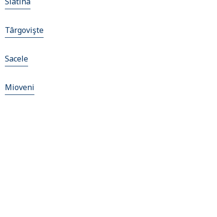
Slatina
Târgovişte
Sacele
Mioveni