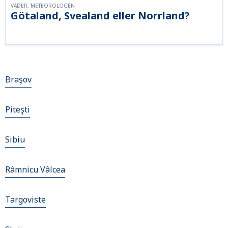
VÄDER, METEOROLOGEN
Götaland, Svealand eller Norrland?
Braşov
Piteşti
Sibiu
Râmnicu Vâlcea
Targoviste