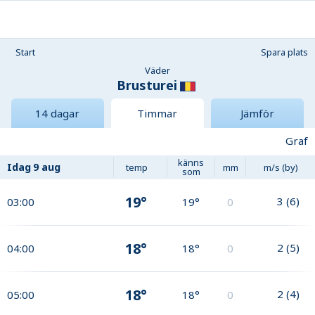
Start
Spara plats
Väder
Brusturei
14 dagar
Timmar
Jämför
Graf
känns
Idag
9 aug
temp
mm
m/s (by)
som
19°
3
(
6
)
03:00
19°
0
18°
2
(
5
)
04:00
18°
0
18°
2
(
4
)
05:00
18°
0