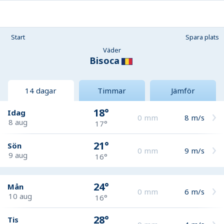
Start
Spara plats
Väder
Bisoca
14 dagar
Timmar
Jämför
18°
Idag
0
mm
8
m/s
8 aug
17°
21°
Sön
0
mm
9
m/s
9 aug
16°
24°
Mån
0
mm
6
m/s
10 aug
16°
28°
Tis