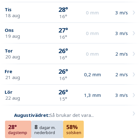
28°
Tis
0
mm
3
m/s
18 aug
16°
27°
Ons
0
mm
3
m/s
19 aug
16°
26°
Tor
0
mm
2
m/s
20 aug
16°
26°
Fre
0,2
mm
2
m/s
21 aug
16°
26°
Lör
1,3
mm
3
m/s
22 aug
15°
Augustivädret:
Så brukar det vara...
28°
8
58%
dagar m.
dagstemp
nederbörd
solsken