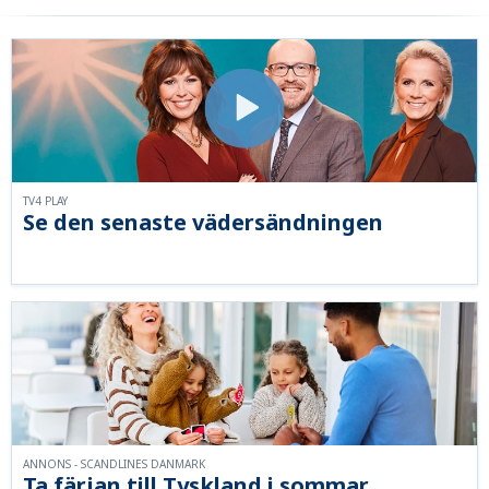
TV4 PLAY
Se den senaste vädersändningen
ANNONS - SCANDLINES DANMARK
Ta färjan till Tyskland i sommar