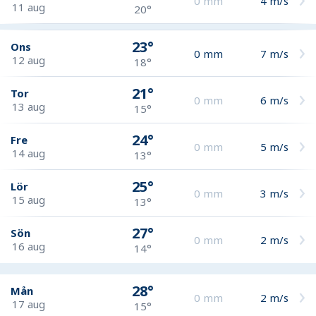
0
mm
4
m/s
11 aug
20°
23°
Ons
0
mm
7
m/s
12 aug
18°
21°
Tor
0
mm
6
m/s
13 aug
15°
24°
Fre
0
mm
5
m/s
14 aug
13°
25°
Lör
0
mm
3
m/s
15 aug
13°
27°
Sön
0
mm
2
m/s
16 aug
14°
28°
Mån
0
mm
2
m/s
17 aug
15°