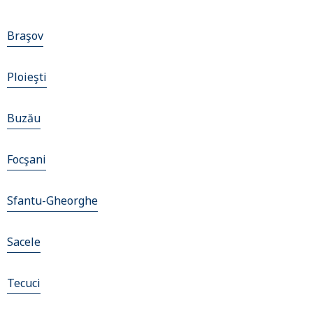
Braşov
Ploieşti
Buzău
Focşani
Sfantu-Gheorghe
Sacele
Tecuci