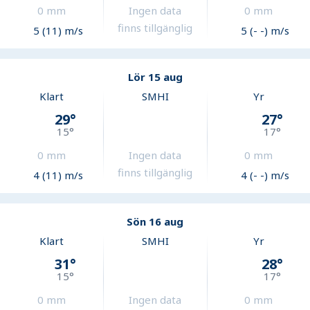
0
mm
Ingen data
0
mm
finns tillgänglig
5 (11) m/s
5 (- -) m/s
Lör 15 aug
Klart
SMHI
Yr
29
°
27
°
15
°
17
°
0
mm
Ingen data
0
mm
finns tillgänglig
4 (11) m/s
4 (- -) m/s
Sön 16 aug
Klart
SMHI
Yr
31
°
28
°
15
°
17
°
0
mm
Ingen data
0
mm