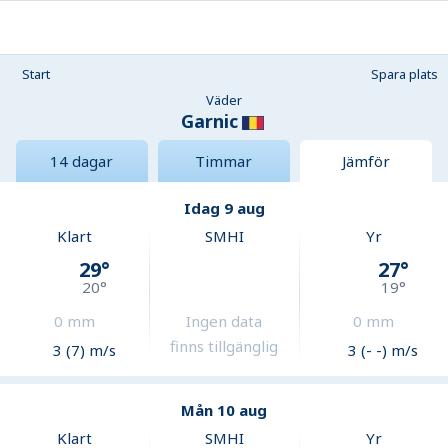
Start
Spara plats
Väder
Garnic
14 dagar
Timmar
Jämför
Idag 9 aug
Klart
SMHI
Yr
29
°
27
°
20
°
19
°
0
mm
Ingen data
0
mm
finns tillgänglig
3 (7) m/s
3 (- -) m/s
Mån 10 aug
Klart
SMHI
Yr