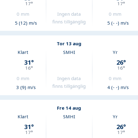
17
°
17
°
0
mm
Ingen data
0
mm
finns tillgänglig
5 (12) m/s
5 (- -) m/s
Tor 13 aug
Klart
SMHI
Yr
31
°
26
°
16
°
16
°
0
mm
Ingen data
0
mm
finns tillgänglig
3 (9) m/s
4 (- -) m/s
Fre 14 aug
Klart
SMHI
Yr
31
°
26
°
17
°
17
°