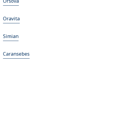
Orsova
Oravita
Simian
Caransebes