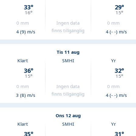
33
°
29
°
16
°
15
°
0
mm
Ingen data
0
mm
finns tillgänglig
4 (9) m/s
4 (- -) m/s
Tis 11 aug
Klart
SMHI
Yr
36
°
32
°
15
°
15
°
0
mm
Ingen data
0
mm
finns tillgänglig
3 (8) m/s
4 (- -) m/s
Ons 12 aug
Klart
SMHI
Yr
35
°
31
°