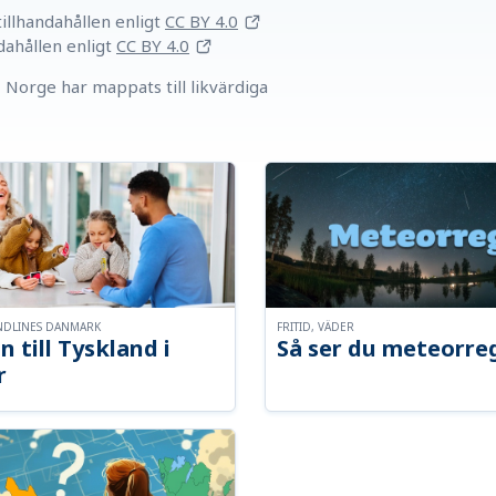
llhandahållen
enligt
CC BY 4.0
dahållen
enligt
CC BY 4.0
Norge har mappats till likvärdiga
NDLINES DANMARK
FRITID, VÄDER
n till Tyskland i
Så ser du meteorre
r