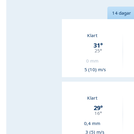
14 dagar
Klart
31
°
25
°
0
mm
5 (10) m/s
Klart
29
°
16
°
0,4
mm
3 (5) m/s