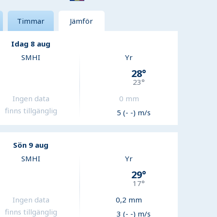
Timmar
Jämför
Idag 8 aug
SMHI
Yr
28
°
23
°
Ingen data
0
mm
finns tillgänglig
5 (- -) m/s
Sön 9 aug
SMHI
Yr
29
°
17
°
Ingen data
0,2
mm
finns tillgänglig
3 (- -) m/s