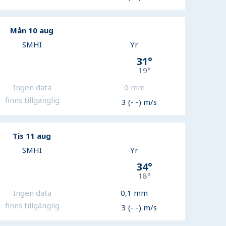
Mån 10 aug
SMHI
Yr
31
°
19
°
Ingen data
0
mm
finns tillgänglig
3 (- -) m/s
Tis 11 aug
SMHI
Yr
34
°
18
°
Ingen data
0,1
mm
finns tillgänglig
3 (- -) m/s