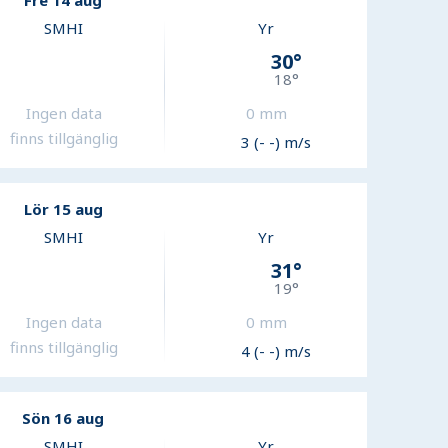
Fre 14 aug
SMHI
Yr
30
°
18
°
Ingen data
0
mm
finns tillgänglig
3 (- -) m/s
Lör 15 aug
SMHI
Yr
31
°
19
°
Ingen data
0
mm
finns tillgänglig
4 (- -) m/s
Sön 16 aug
SMHI
Yr