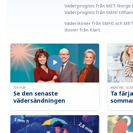
Väderprognos från MET Norge ti
Väderprognos från SMHI tillhan
Väderikoner från SMHI och MET 
ikoner från Klart.
TV4 PLAY
ANNONS - SCA
Se den senaste
Ta färja
vädersändningen
somma