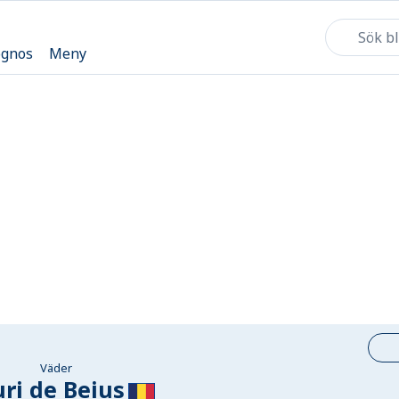
ognos
Meny
Väder
ri de Beius