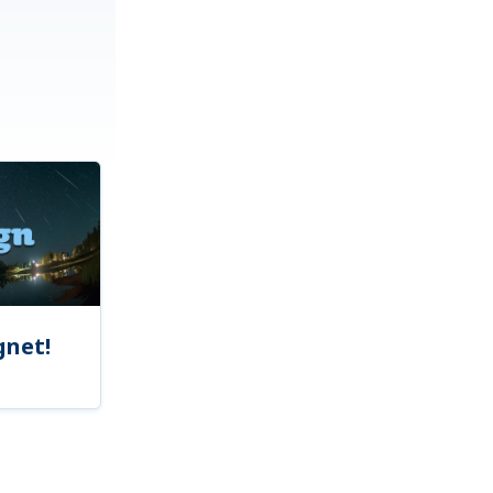
gnet!