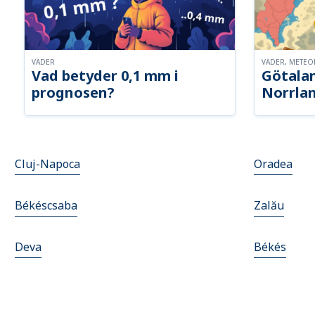
VÄDER
VÄDER, METE
Vad betyder 0,1 mm i
Götalan
prognosen?
Norrla
Cluj-Napoca
Oradea
Békéscsaba
Zalău
Deva
Békés