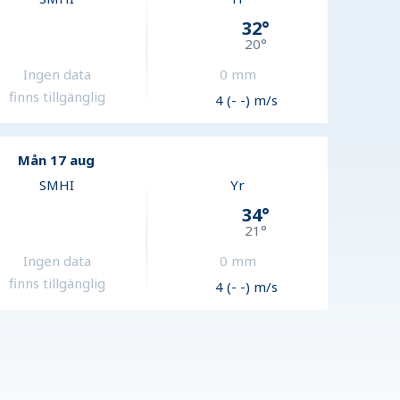
32
°
20
°
Ingen data
0
mm
finns tillgänglig
4 (- -) m/s
Mån 17 aug
SMHI
Yr
34
°
21
°
Ingen data
0
mm
finns tillgänglig
4 (- -) m/s