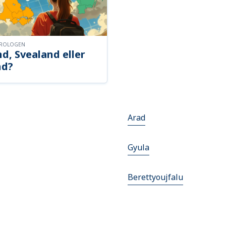
OROLOGEN
d, Svealand eller
nd?
Arad
Gyula
Berettyoujfalu