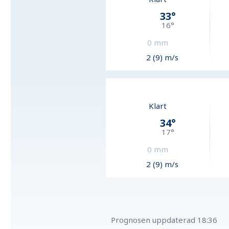
33
°
16
°
0
mm
2 (9) m/s
Klart
34
°
17
°
0
mm
2 (9) m/s
Prognosen uppdaterad
18:36