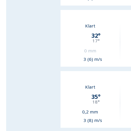
Klart
32
°
17
°
0
mm
3 (6) m/s
Klart
35
°
18
°
0,2
mm
3 (8) m/s