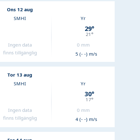
Ons 12 aug
SMHI
Yr
29
°
21
°
Ingen data
0
mm
finns tillgänglig
5 (- -) m/s
Tor 13 aug
SMHI
Yr
30
°
17
°
Ingen data
0
mm
finns tillgänglig
4 (- -) m/s