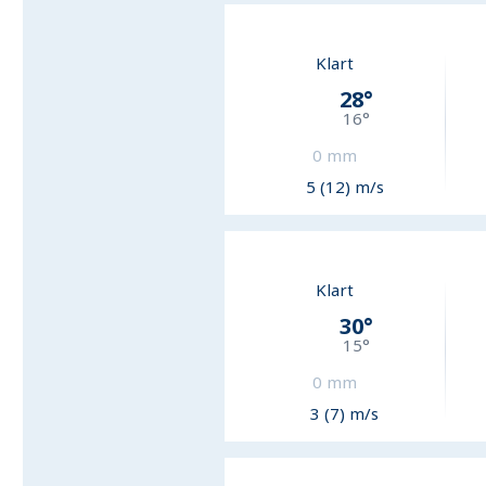
Klart
28
°
16
°
0
mm
5 (12) m/s
Klart
30
°
15
°
0
mm
3 (7) m/s