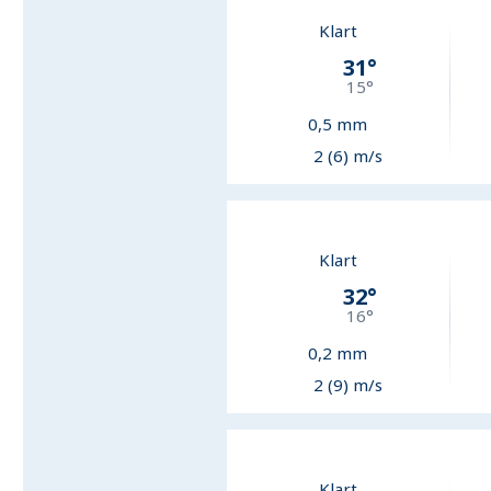
Klart
31
°
15
°
0,5
mm
2 (6) m/s
Klart
32
°
16
°
0,2
mm
2 (9) m/s
Klart