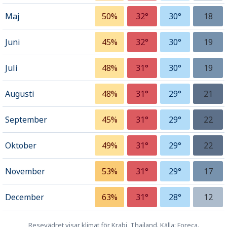
Maj
50%
32°
30°
18
Juni
45%
32°
30°
19
Juli
48%
31°
30°
19
Augusti
48%
31°
29°
21
September
45%
31°
29°
22
Oktober
49%
31°
29°
22
November
53%
31°
29°
17
December
63%
31°
28°
12
Resevädret visar klimat för Krabi, Thailand. Källa: Foreca.