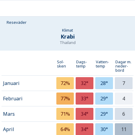
Reseväder
Klimat
Krabi
Thailand
Sol-
Dags-
Vatten-
Dagar m.
sken
temp
temp
neder­
börd
Januari
72%
32°
28°
7
Februari
77%
33°
29°
4
Mars
71%
34°
29°
6
April
64%
34°
30°
11