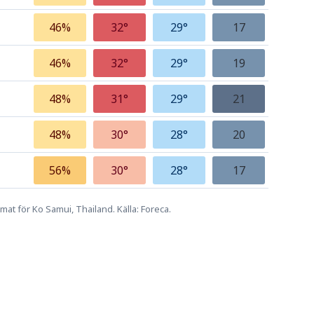
46%
32°
29°
17
46%
32°
29°
19
48%
31°
29°
21
48%
30°
28°
20
56%
30°
28°
17
mat för Ko Samui, Thailand. Källa: Foreca.