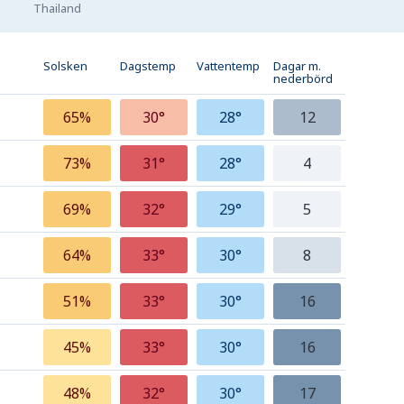
Thailand
Solsken
Dagstemp
Vattentemp
Dagar m.
nederbörd
65%
30°
28°
12
73%
31°
28°
4
69%
32°
29°
5
64%
33°
30°
8
51%
33°
30°
16
45%
33°
30°
16
48%
32°
30°
17