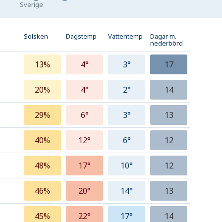
Sverige
Solsken
Dagstemp
Vattentemp
Dagar m.
nederbörd
13%
4°
3°
17
20%
4°
2°
14
29%
6°
3°
13
40%
12°
6°
12
48%
17°
10°
12
46%
20°
14°
13
45%
22°
17°
14