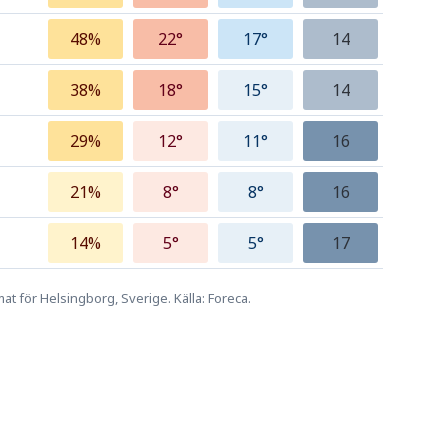
48%
22°
17°
14
38%
18°
15°
14
29%
12°
11°
16
21%
8°
8°
16
14%
5°
5°
17
at för Helsingborg, Sverige. Källa: Foreca.