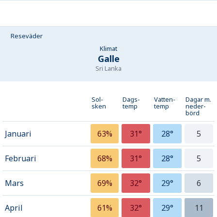
Reseväder
Klimat
Galle
Sri Lanka
Sol-
Dags-
Vatten-
Dagar m.
sken
temp
temp
neder­
börd
Januari
63%
31°
28°
5
Februari
68%
31°
28°
5
Mars
69%
32°
29°
6
April
61%
32°
29°
11