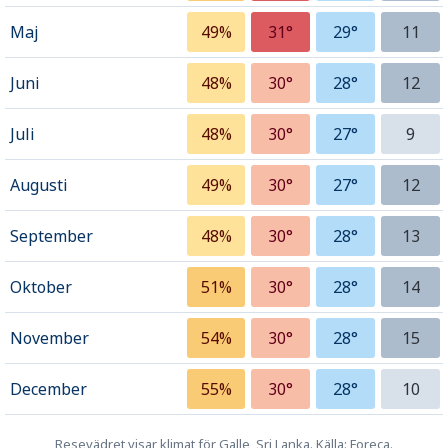
Maj
49%
31°
29°
11
Juni
48%
30°
28°
12
Juli
48%
30°
27°
9
Augusti
49%
30°
27°
12
September
48%
30°
28°
13
Oktober
51%
30°
28°
14
November
54%
30°
28°
15
December
55%
30°
28°
10
Resevädret visar klimat för Galle, Sri Lanka. Källa: Foreca.