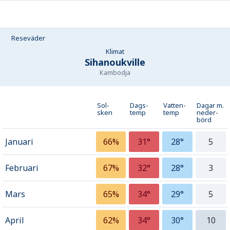
Reseväder
Klimat
Sihanoukville
Kambodja
Sol-
Dags-
Vatten-
Dagar m.
sken
temp
temp
neder­
börd
Januari
66%
31°
28°
5
Februari
67%
32°
28°
3
Mars
65%
34°
29°
5
April
62%
34°
30°
10