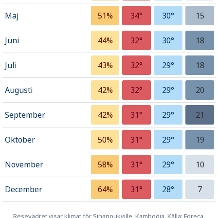
Maj
51%
34°
30°
15
Juni
44%
32°
30°
18
Juli
43%
32°
29°
18
Augusti
42%
32°
29°
20
September
42%
31°
29°
21
Oktober
50%
31°
29°
19
November
58%
31°
29°
10
December
64%
31°
28°
7
Resevädret visar klimat för Sihanoukville, Kambodja. Källa: Foreca.