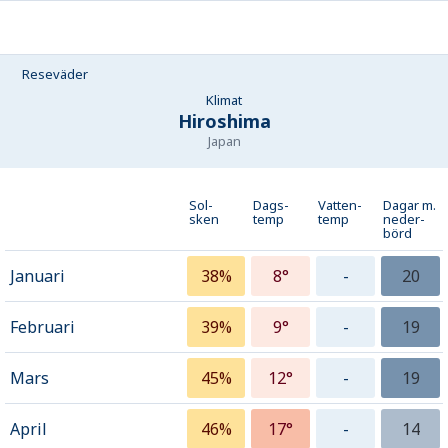
Reseväder
Klimat
Hiroshima
Japan
Sol-
Dags-
Vatten-
Dagar m.
sken
temp
temp
neder­
börd
Januari
38%
8°
-
20
Februari
39%
9°
-
19
Mars
45%
12°
-
19
April
46%
17°
-
14