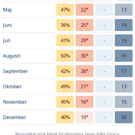
Maj
47%
22°
-
13
Juni
36%
25°
-
19
Juli
41%
29°
-
19
Augusti
50%
30°
-
16
September
42%
26°
-
17
Oktober
49%
21°
-
13
November
45%
16°
-
15
December
40%
10°
-
20
Resevädret visar klimat för Hiroshima, Japan. Källa: Foreca.