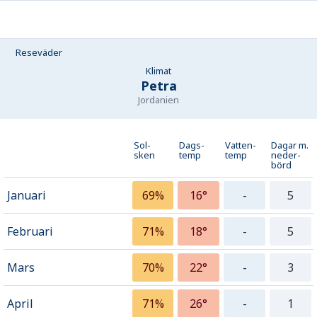
Reseväder
Klimat
Petra
Jordanien
Sol-
Dags-
Vatten-
Dagar m.
sken
temp
temp
neder­
börd
Januari
69%
16°
-
5
Februari
71%
18°
-
5
Mars
70%
22°
-
3
April
71%
26°
-
1