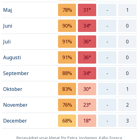
Maj
78%
31°
-
1
Juni
90%
34°
-
0
Juli
91%
36°
-
0
Augusti
91%
36°
-
0
September
88%
34°
-
0
Oktober
83%
30°
-
1
November
76%
23°
-
2
December
68%
18°
-
3
Resevädret visar klimat för Petra, Jordanien. Källa: Foreca.