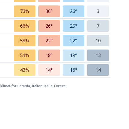
73%
30°
26°
3
66%
26°
25°
7
58%
22°
22°
10
51%
18°
19°
13
43%
14°
16°
14
limat för Catania, Italien. Källa: Foreca.