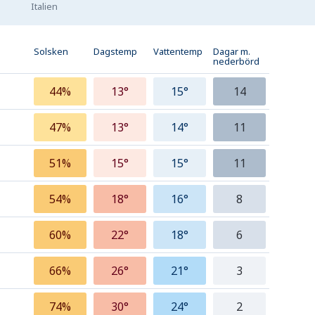
Italien
Solsken
Dagstemp
Vattentemp
Dagar m.
nederbörd
44%
13°
15°
14
47%
13°
14°
11
51%
15°
15°
11
54%
18°
16°
8
60%
22°
18°
6
66%
26°
21°
3
74%
30°
24°
2