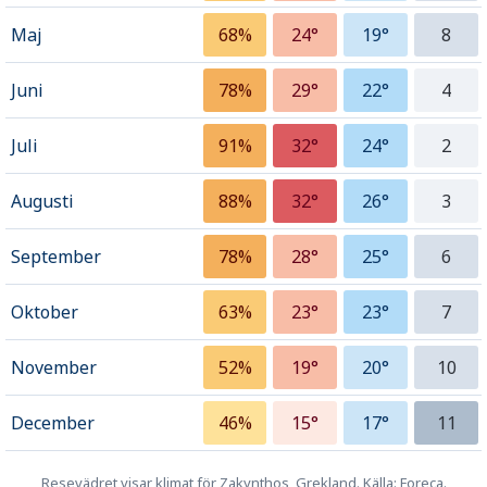
Maj
68%
24°
19°
8
Juni
78%
29°
22°
4
Juli
91%
32°
24°
2
Augusti
88%
32°
26°
3
September
78%
28°
25°
6
Oktober
63%
23°
23°
7
November
52%
19°
20°
10
December
46%
15°
17°
11
Resevädret visar klimat för Zakynthos, Grekland. Källa: Foreca.