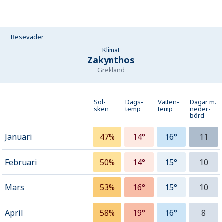
Reseväder
Klimat
Zakynthos
Grekland
Sol-
Dags-
Vatten-
Dagar m.
sken
temp
temp
neder­
börd
Januari
47%
14°
16°
11
Februari
50%
14°
15°
10
Mars
53%
16°
15°
10
April
58%
19°
16°
8