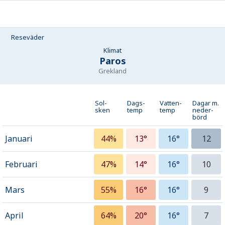
Reseväder
Klimat
Paros
Grekland
Sol-
Dags-
Vatten-
Dagar m.
sken
temp
temp
neder­
börd
Januari
44%
13°
16°
12
Februari
47%
14°
16°
10
Mars
55%
16°
16°
9
April
64%
20°
16°
7