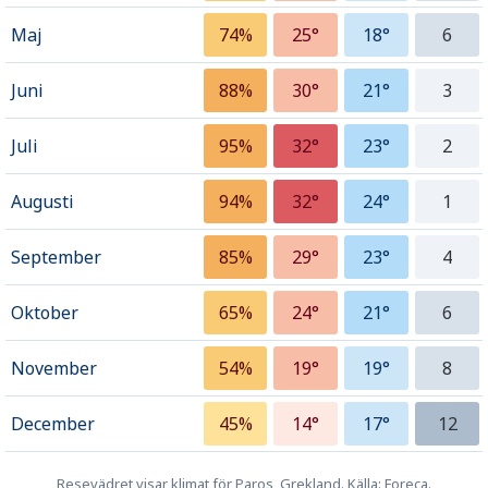
Maj
74%
25°
18°
6
Juni
88%
30°
21°
3
Juli
95%
32°
23°
2
Augusti
94%
32°
24°
1
September
85%
29°
23°
4
Oktober
65%
24°
21°
6
November
54%
19°
19°
8
December
45%
14°
17°
12
Resevädret visar klimat för Paros, Grekland. Källa: Foreca.