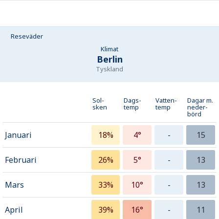
Reseväder
Klimat
Berlin
Tyskland
Sol-
Dags-
Vatten-
Dagar m.
sken
temp
temp
neder­
börd
Januari
18%
4°
-
15
Februari
26%
5°
-
13
Mars
33%
10°
-
13
April
39%
16°
-
11