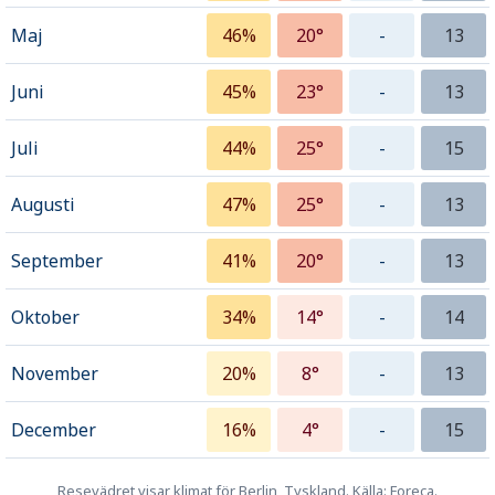
Maj
46%
20°
-
13
Juni
45%
23°
-
13
Juli
44%
25°
-
15
Augusti
47%
25°
-
13
September
41%
20°
-
13
Oktober
34%
14°
-
14
November
20%
8°
-
13
December
16%
4°
-
15
Resevädret visar klimat för Berlin, Tyskland. Källa: Foreca.