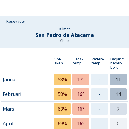
Reseväder
Klimat
San Pedro de Atacama
Chile
Sol-
Dags-
Vatten-
Dagar m.
sken
temp
temp
neder­
börd
Januari
58%
17°
-
11
Februari
58%
16°
-
14
Mars
63%
16°
-
7
April
69%
16°
-
0