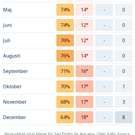
Maj
74%
14°
-
0
Juni
74%
12°
-
0
Juli
76%
12°
-
0
Augusti
76%
14°
-
0
September
71%
16°
-
0
Oktober
70%
17°
-
1
November
68%
17°
-
3
December
64%
18°
-
8
Resevädret visar klimat för San Pedro de Atacama, Chile. Källa: Foreca.