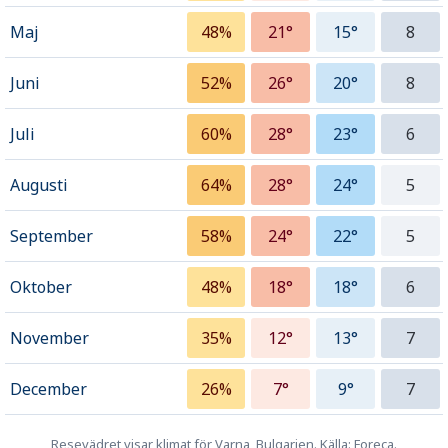
Maj
48%
21°
15°
8
Juni
52%
26°
20°
8
Juli
60%
28°
23°
6
Augusti
64%
28°
24°
5
September
58%
24°
22°
5
Oktober
48%
18°
18°
6
November
35%
12°
13°
7
December
26%
7°
9°
7
Resevädret visar klimat för Varna, Bulgarien. Källa: Foreca.