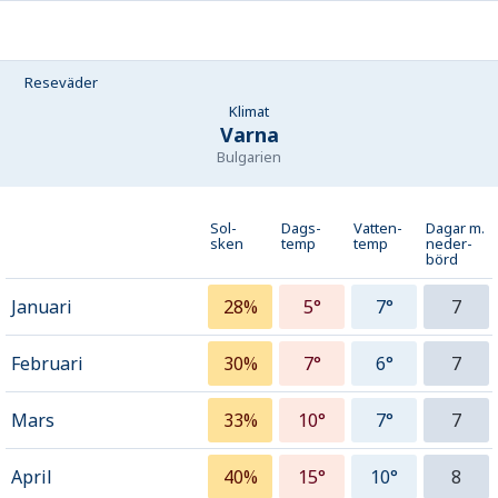
Reseväder
Klimat
Varna
Bulgarien
Sol-
Dags-
Vatten-
Dagar m.
sken
temp
temp
neder­
börd
Januari
28%
5°
7°
7
Februari
30%
7°
6°
7
Mars
33%
10°
7°
7
April
40%
15°
10°
8