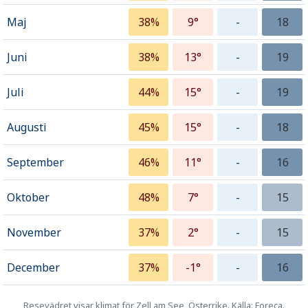
Maj
38%
9°
-
18
Juni
38%
13°
-
19
Juli
44%
15°
-
19
Augusti
45%
15°
-
18
September
46%
11°
-
16
Oktober
48%
7°
-
15
November
37%
2°
-
15
December
37%
-1°
-
16
Resevädret visar klimat för Zell am See, Österrike. Källa: Foreca.