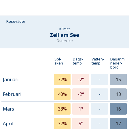
Reseväder
Klimat
Zell am See
Österrike
Sol-
Dags-
Vatten-
Dagar m.
sken
temp
temp
neder­
börd
Januari
37%
-2°
-
15
Februari
40%
-2°
-
13
Mars
38%
1°
-
16
April
37%
5°
-
17