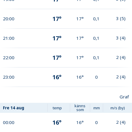
17°
3
(
5
)
20:00
17°
0,1
17°
3
(
4
)
21:00
17°
0,1
17°
2
(
4
)
22:00
17°
0,1
16°
2
(
4
)
23:00
16°
0
Graf
känns
Fre
14 aug
temp
mm
m/s (by)
som
16°
2
(
4
)
00:00
16°
0