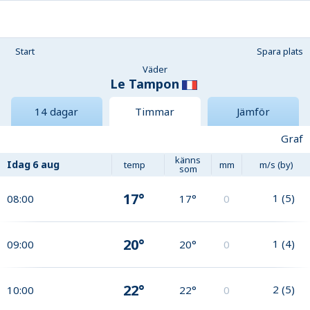
Start
Spara plats
Väder
Le Tampon
14 dagar
Timmar
Jämför
Graf
känns
Idag
6 aug
temp
mm
m/s (by)
som
17°
1
(
5
)
08:00
17°
0
20°
1
(
4
)
09:00
20°
0
22°
2
(
5
)
10:00
22°
0