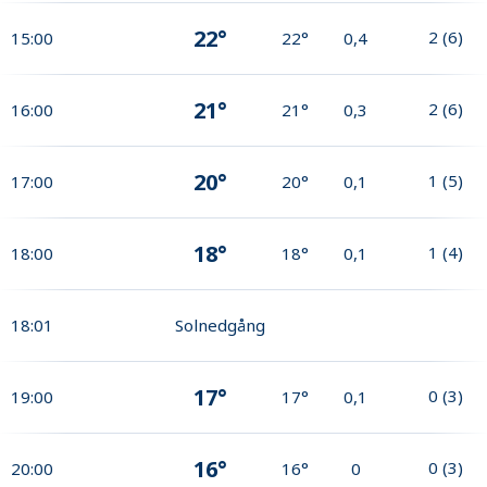
22°
2
(
6
)
15:00
22°
0,4
21°
2
(
6
)
16:00
21°
0,3
20°
1
(
5
)
17:00
20°
0,1
18°
1
(
4
)
18:00
18°
0,1
18:01
Solnedgång
17°
0
(
3
)
19:00
17°
0,1
16°
0
(
3
)
20:00
16°
0