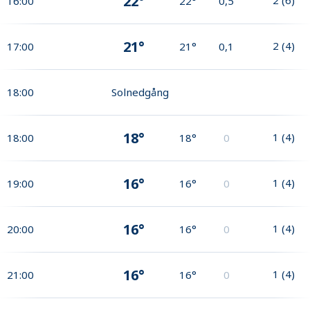
22°
16:00
22°
0,5
21°
2
(
4
)
17:00
21°
0,1
18:00
Solnedgång
18°
1
(
4
)
18:00
18°
0
16°
1
(
4
)
19:00
16°
0
16°
1
(
4
)
20:00
16°
0
16°
1
(
4
)
21:00
16°
0