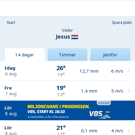
Start
Spara plats
Väder
Jesus
14 dagar
Timmar
Jämför
26°
Idag
12,7
mm
6
m/s
6 aug
19°
19°
Fre
1,4
mm
5
m/s
7 aug
12°
Lör
8 aug
21°
Lör
0,1
mm
4
m/s
8 aug
12°