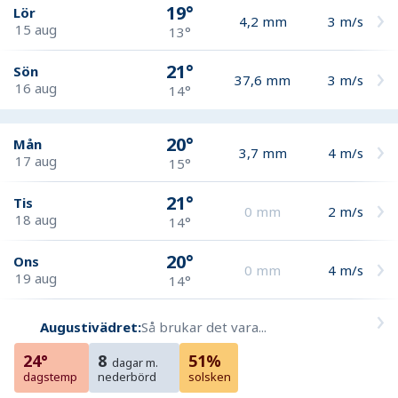
19°
Lör
4,2
mm
3
m/s
15 aug
13°
21°
Sön
37,6
mm
3
m/s
16 aug
14°
20°
Mån
3,7
mm
4
m/s
17 aug
15°
21°
Tis
0
mm
2
m/s
18 aug
14°
20°
Ons
0
mm
4
m/s
19 aug
14°
Augustivädret:
Så brukar det vara...
24°
8
51%
dagar m.
dagstemp
nederbörd
solsken