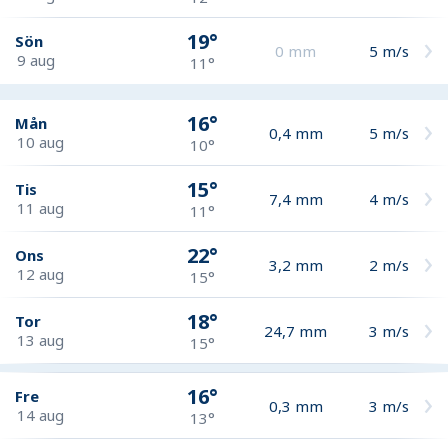
19°
Sön
0
mm
5
m/s
9 aug
11°
16°
Mån
0,4
mm
5
m/s
10 aug
10°
15°
Tis
7,4
mm
4
m/s
11 aug
11°
22°
Ons
3,2
mm
2
m/s
12 aug
15°
18°
Tor
24,7
mm
3
m/s
13 aug
15°
16°
Fre
0,3
mm
3
m/s
14 aug
13°