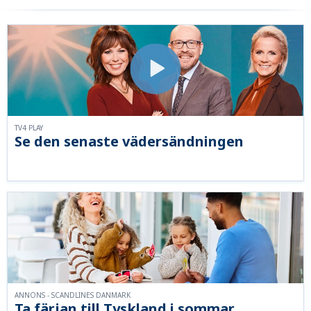
TV4 PLAY
Se den senaste vädersändningen
ANNONS - SCANDLINES DANMARK
Ta färjan till Tyskland i sommar