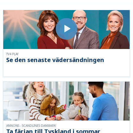
TV4 PLAY
Se den senaste vädersändningen
ANNONS - SCANDLINES DANMARK
Ta färjan till Tyskland i sommar