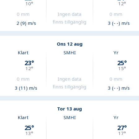
10
°
12
°
0
mm
Ingen data
0
mm
finns tillgänglig
2 (9) m/s
3 (- -) m/s
Ons 12 aug
Klart
SMHI
Yr
23
°
25
°
12
°
15
°
0
mm
Ingen data
0
mm
finns tillgänglig
3 (11) m/s
3 (- -) m/s
Tor 13 aug
Klart
SMHI
Yr
25
°
27
°
13
°
17
°