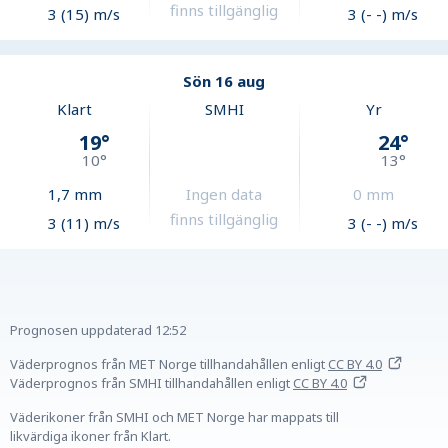
finns tillgänglig
3 (15) m/s
3 (- -) m/s
Sön 16 aug
Klart
SMHI
Yr
19
°
24
°
10
°
13
°
1,7
mm
Ingen data
0
mm
finns tillgänglig
3 (11) m/s
3 (- -) m/s
Prognosen uppdaterad
12:52
Väderprognos från MET Norge tillhandahållen
enligt
CC BY 4.0
Väderprognos från SMHI tillhandahållen
enligt
CC BY 4.0
Väderikoner från SMHI och MET Norge har mappats till
likvärdiga ikoner från Klart.