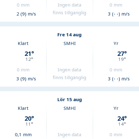
0
mm
Ingen data
0
mm
finns tillgänglig
2 (9) m/s
3 (- -) m/s
Fre 14 aug
Klart
SMHI
Yr
21
°
27
°
12
°
19
°
0
mm
Ingen data
0
mm
finns tillgänglig
3 (9) m/s
3 (- -) m/s
Lör 15 aug
Klart
SMHI
Yr
20
°
24
°
11
°
14
°
0,1
mm
Ingen data
0
mm