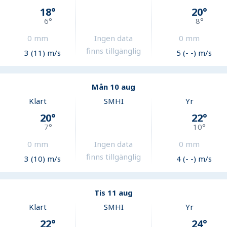
18
°
20
°
6
°
8
°
0
mm
Ingen data
0
mm
finns tillgänglig
3 (11) m/s
5 (- -) m/s
Mån 10 aug
Klart
SMHI
Yr
20
°
22
°
7
°
10
°
0
mm
Ingen data
0
mm
finns tillgänglig
3 (10) m/s
4 (- -) m/s
Tis 11 aug
Klart
SMHI
Yr
22
°
24
°