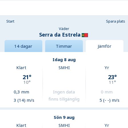
Start
Spara plats
Väder
Serra da Estrela
14 dagar
Timmar
Jämför
Idag 8 aug
Klart
SMHI
Yr
21
°
23
°
10
°
11
°
0,3
mm
Ingen data
0
mm
finns tillgänglig
3 (14) m/s
5 (- -) m/s
Sön 9 aug
Klart
SMHI
Yr