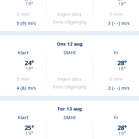
19
°
18
°
0
mm
Ingen data
0
mm
finns tillgänglig
5 (9) m/s
3 (- -) m/s
Ons 12 aug
Klart
SMHI
Yr
24
°
28
°
19
°
18
°
0
mm
Ingen data
0
mm
finns tillgänglig
4 (8) m/s
2 (- -) m/s
Tor 13 aug
Klart
SMHI
Yr
25
°
28
°
19
°
19
°