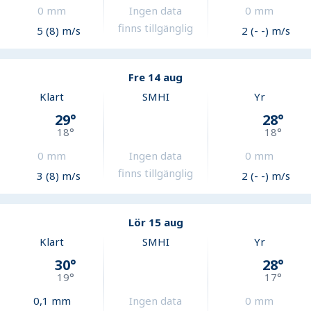
0
mm
Ingen data
0
mm
finns tillgänglig
5 (8) m/s
2 (- -) m/s
Fre 14 aug
Klart
SMHI
Yr
29
°
28
°
18
°
18
°
0
mm
Ingen data
0
mm
finns tillgänglig
3 (8) m/s
2 (- -) m/s
Lör 15 aug
Klart
SMHI
Yr
30
°
28
°
19
°
17
°
0,1
mm
Ingen data
0
mm