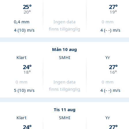
25
°
27
°
20
°
19
°
0,4
mm
Ingen data
0
mm
finns tillgänglig
4 (10) m/s
4 (- -) m/s
Mån 10 aug
Klart
SMHI
Yr
24
°
27
°
18
°
16
°
0
mm
Ingen data
0
mm
finns tillgänglig
5 (10) m/s
4 (- -) m/s
Tis 11 aug
Klart
SMHI
Yr
24
°
27
°