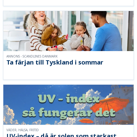
ANNONS - SCANDLINES DANMARK
Ta färjan till Tyskland i sommar
VÄDER, HÄLSA, FRITID
UV-index – då är solen som starkast