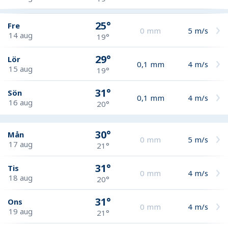
25°
Fre
0
mm
5
m/s
14 aug
19°
29°
Lör
0,1
mm
4
m/s
15 aug
19°
31°
Sön
0,1
mm
4
m/s
16 aug
20°
30°
Mån
0
mm
5
m/s
17 aug
21°
31°
Tis
0
mm
4
m/s
18 aug
20°
31°
Ons
0
mm
4
m/s
19 aug
21°