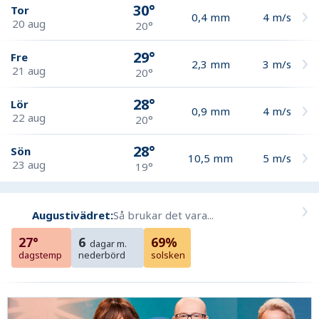
30°
Tor
0,4
mm
4
m/s
20 aug
20°
29°
Fre
2,3
mm
3
m/s
21 aug
20°
28°
Lör
0,9
mm
4
m/s
22 aug
20°
28°
Sön
10,5
mm
5
m/s
23 aug
19°
Augustivädret:
Så brukar det vara...
27°
6
69%
dagar m.
dagstemp
nederbörd
solsken