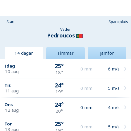
Start
Spara plats
Väder
Pedroucos
14 dagar
Timmar
Jämför
25°
Idag
0
mm
6
m/s
10 aug
18°
24°
Tis
0
mm
5
m/s
11 aug
19°
24°
Ons
0
mm
4
m/s
12 aug
20°
25°
Tor
0
mm
5
m/s
13 aug
19°