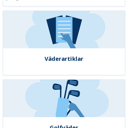
Väderartiklar
Golfväder