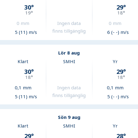
30
°
29
°
19
°
18
°
0
mm
Ingen data
0
mm
finns tillgänglig
5 (11) m/s
6 (- -) m/s
Lör 8 aug
Klart
SMHI
Yr
30
°
29
°
18
°
18
°
0,1
mm
Ingen data
0,1
mm
finns tillgänglig
5 (11) m/s
5 (- -) m/s
Sön 9 aug
Klart
SMHI
Yr
29
°
28
°