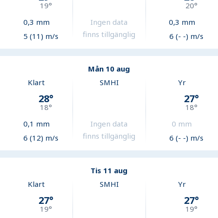
19
°
20
°
0,3
mm
Ingen data
0,3
mm
finns tillgänglig
5 (11) m/s
6 (- -) m/s
Mån 10 aug
Klart
SMHI
Yr
28
°
27
°
18
°
18
°
0,1
mm
Ingen data
0
mm
finns tillgänglig
6 (12) m/s
6 (- -) m/s
Tis 11 aug
Klart
SMHI
Yr
27
°
27
°
19
°
19
°