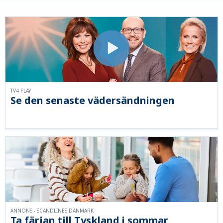
TV4 PLAY
Se den senaste vädersändningen
ANNONS - SCANDLINES DANMARK
Ta färjan till Tyskland i sommar