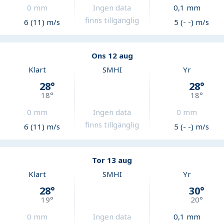
0
mm
Ingen data
0,1
mm
finns tillgänglig
6 (11) m/s
5 (- -) m/s
Ons 12 aug
Klart
SMHI
Yr
28
°
28
°
18
°
18
°
0
mm
Ingen data
0
mm
finns tillgänglig
6 (11) m/s
5 (- -) m/s
Tor 13 aug
Klart
SMHI
Yr
28
°
30
°
19
°
20
°
0
mm
Ingen data
0,1
mm