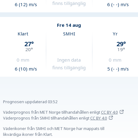
finns tillgänglig
6 (12) m/s
6 (- -) m/s
Fre 14 aug
Klart
SMHI
Yr
27
°
29
°
20
°
19
°
0
mm
Ingen data
0
mm
finns tillgänglig
6 (10) m/s
5 (- -) m/s
Prognosen uppdaterad
03:52
Väderprognos från MET Norge tillhandahållen
enligt
CC BY 4.0
Väderprognos från SMHI tillhandahållen
enligt
CC BY 4.0
Väderikoner från SMHI och MET Norge har mappats till
likvärdiga ikoner från Klart.