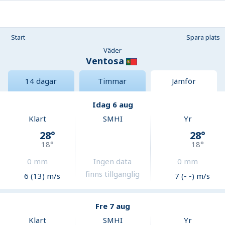
Start
Spara plats
Väder
Ventosa
14 dagar
Timmar
Jämför
Idag 6 aug
Klart
SMHI
Yr
28
°
28
°
18
°
18
°
0
mm
Ingen data
0
mm
finns tillgänglig
6 (13) m/s
7 (- -) m/s
Fre 7 aug
Klart
SMHI
Yr