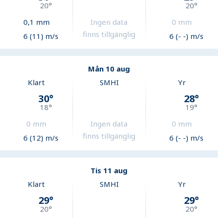
20
°
20
°
0,1
mm
Ingen data
0
mm
finns tillgänglig
6 (11) m/s
6 (- -) m/s
Mån 10 aug
Klart
SMHI
Yr
30
°
28
°
18
°
19
°
0
mm
Ingen data
0
mm
finns tillgänglig
6 (12) m/s
6 (- -) m/s
Tis 11 aug
Klart
SMHI
Yr
29
°
29
°
20
°
20
°