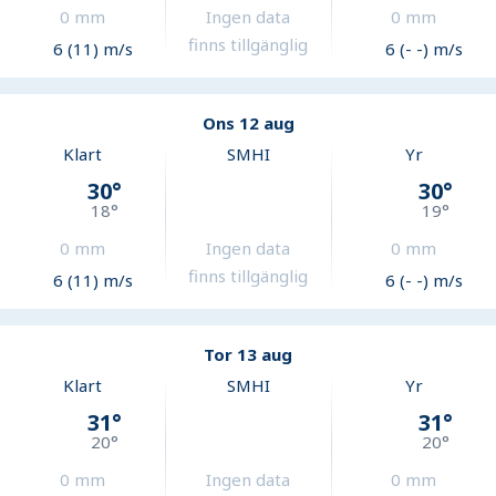
0
mm
Ingen data
0
mm
finns tillgänglig
6 (11) m/s
6 (- -) m/s
Ons 12 aug
Klart
SMHI
Yr
30
°
30
°
18
°
19
°
0
mm
Ingen data
0
mm
finns tillgänglig
6 (11) m/s
6 (- -) m/s
Tor 13 aug
Klart
SMHI
Yr
31
°
31
°
20
°
20
°
0
mm
Ingen data
0
mm