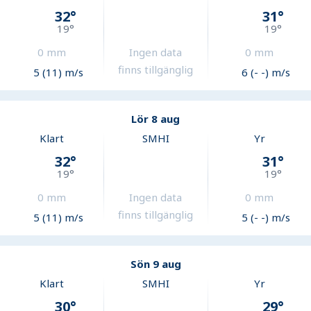
32
°
31
°
19
°
19
°
0
mm
Ingen data
0
mm
finns tillgänglig
5 (11) m/s
6 (- -) m/s
Lör 8 aug
Klart
SMHI
Yr
32
°
31
°
19
°
19
°
0
mm
Ingen data
0
mm
finns tillgänglig
5 (11) m/s
5 (- -) m/s
Sön 9 aug
Klart
SMHI
Yr
30
°
29
°