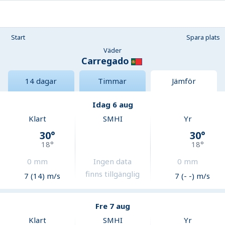
Start
Spara plats
Väder
Carregado
14 dagar
Timmar
Jämför
Idag 6 aug
Klart
SMHI
Yr
30
°
30
°
18
°
18
°
0
mm
Ingen data
0
mm
finns tillgänglig
7 (14) m/s
7 (- -) m/s
Fre 7 aug
Klart
SMHI
Yr