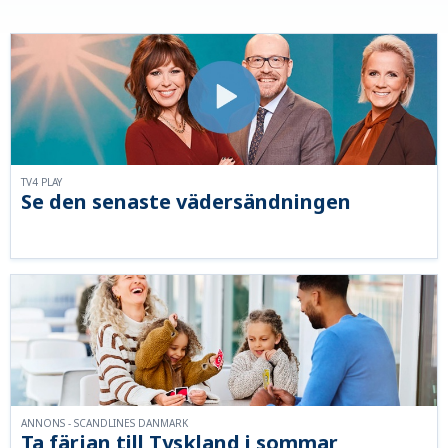
TV4 PLAY
Se den senaste vädersändningen
ANNONS - SCANDLINES DANMARK
Ta färjan till Tyskland i sommar