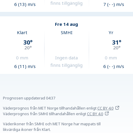
finns tillgänglig
6 (13) m/s
7 (- -) m/s
Fre 14 aug
Klart
SMHI
Yr
30
°
31
°
20
°
20
°
0
mm
Ingen data
0
mm
finns tillgänglig
6 (11) m/s
6 (- -) m/s
Prognosen uppdaterad
04:37
Väderprognos från MET Norge tillhandahållen
enligt
CC BY 4.0
Väderprognos från SMHI tillhandahållen
enligt
CC BY 4.0
Väderikoner från SMHI och MET Norge har mappats till
likvärdiga ikoner från Klart.