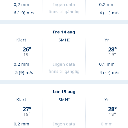
0,2
mm
Ingen data
0,2
mm
finns tillgänglig
6 (10) m/s
4 (- -) m/s
Fre 14 aug
Klart
SMHI
Yr
26
°
28
°
19
°
19
°
0,2
mm
Ingen data
0,1
mm
finns tillgänglig
5 (9) m/s
4 (- -) m/s
Lör 15 aug
Klart
SMHI
Yr
27
°
28
°
19
°
18
°
0,2
mm
Ingen data
0
mm