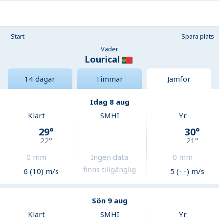
Start
Spara plats
Väder
Lourical
14 dagar
Timmar
Jämför
Idag 8 aug
Klart
SMHI
Yr
29
°
30
°
22
°
21
°
0
mm
Ingen data
0
mm
finns tillgänglig
6 (10) m/s
5 (- -) m/s
Sön 9 aug
Klart
SMHI
Yr