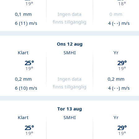
19
°
18
°
0,1
mm
Ingen data
0
mm
finns tillgänglig
6 (11) m/s
4 (- -) m/s
Ons 12 aug
Klart
SMHI
Yr
25
°
29
°
19
°
19
°
0,2
mm
Ingen data
0,2
mm
finns tillgänglig
6 (10) m/s
4 (- -) m/s
Tor 13 aug
Klart
SMHI
Yr
25
°
29
°
19
°
19
°