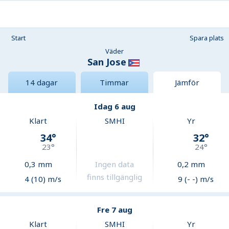
Start
Spara plats
Väder
San Jose
14 dagar
Timmar
Jämför
Idag 6 aug
Klart
SMHI
Yr
34
°
32
°
23
°
24
°
0,3
mm
Ingen data
0,2
mm
finns tillgänglig
4 (10) m/s
9 (- -) m/s
Fre 7 aug
Klart
SMHI
Yr