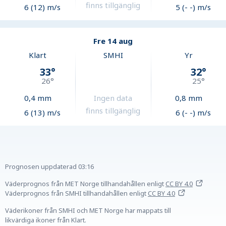
finns tillgänglig
6 (12) m/s
5 (- -) m/s
Fre 14 aug
Klart
SMHI
Yr
33
°
32
°
26
°
25
°
0,4
mm
Ingen data
0,8
mm
finns tillgänglig
6 (13) m/s
6 (- -) m/s
Prognosen uppdaterad
03:16
Väderprognos från MET Norge tillhandahållen
enligt
CC BY 4.0
Väderprognos från SMHI tillhandahållen
enligt
CC BY 4.0
Väderikoner från SMHI och MET Norge har mappats till
likvärdiga ikoner från Klart.