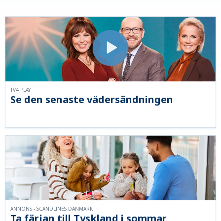
TV4 PLAY
Se den senaste vädersändningen
ANNONS - SCANDLINES DANMARK
Ta färjan till Tyskland i sommar