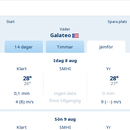
Start
Spara plats
Väder
Galateo
14 dagar
Timmar
Jämför
Idag 8 aug
Klart
SMHI
Yr
28
°
28
°
26
°
27
°
0,1
mm
Ingen data
0
mm
finns tillgänglig
4 (8) m/s
9 (- -) m/s
Sön 9 aug
Klart
SMHI
Yr