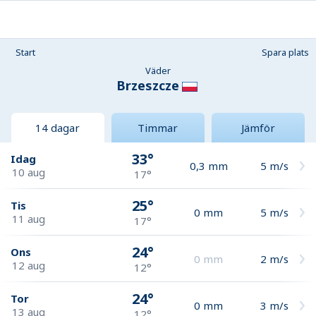
Start
Spara plats
Väder
Brzeszcze
14 dagar
Timmar
Jämför
33°
Idag
0,3
mm
5
m/s
10 aug
17°
25°
Tis
0
mm
5
m/s
11 aug
17°
24°
Ons
0
mm
2
m/s
12 aug
12°
24°
Tor
0
mm
3
m/s
13 aug
12°