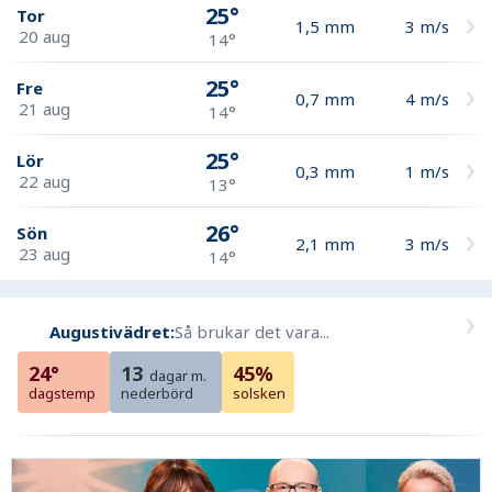
25°
Tor
1,5
mm
3
m/s
20 aug
14°
25°
Fre
0,7
mm
4
m/s
21 aug
14°
25°
Lör
0,3
mm
1
m/s
22 aug
13°
26°
Sön
2,1
mm
3
m/s
23 aug
14°
Augustivädret:
Så brukar det vara...
24°
13
45%
dagar m.
dagstemp
nederbörd
solsken