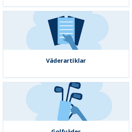
Väderartiklar
Golfväder