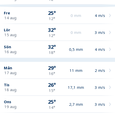
25°
Fre
0
mm
4
m/s
14 aug
12°
32°
Lör
0
mm
3
m/s
15 aug
12°
32°
Sön
0,5
mm
4
m/s
16 aug
18°
29°
Mån
11
mm
2
m/s
17 aug
16°
26°
Tis
17,1
mm
3
m/s
18 aug
15°
25°
Ons
2,7
mm
3
m/s
19 aug
14°