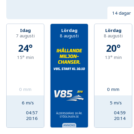
14 dagar
Idag
Lördag
Lördag
7 augusti
8 augusti
8 augusti
24°
20°
15°
min
13°
min
0
mm
0
mm
6
m/s
5
m/s
04:57
04:59
20:16
20:14