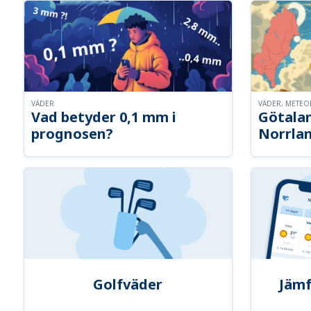
VÄDER
VÄDER, METE
Vad betyder 0,1 mm i
Götalan
prognosen?
Norrla
Golfväder
Jämf