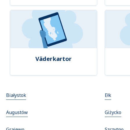
Väderkartor
Białystok
Ełk
Augustów
Giżycko
Grajewo
Szczytno