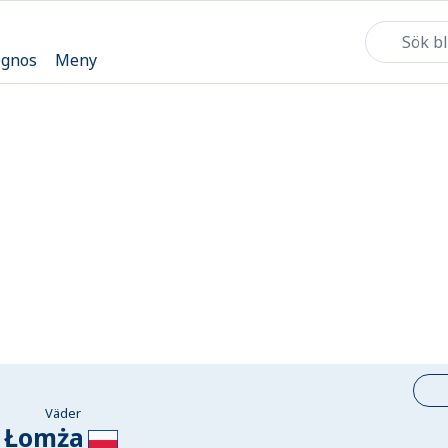
ognos
Meny
Väder
Łomża