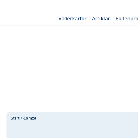
Väderkartor
Artiklar
Pollenpr
Start
Łomża