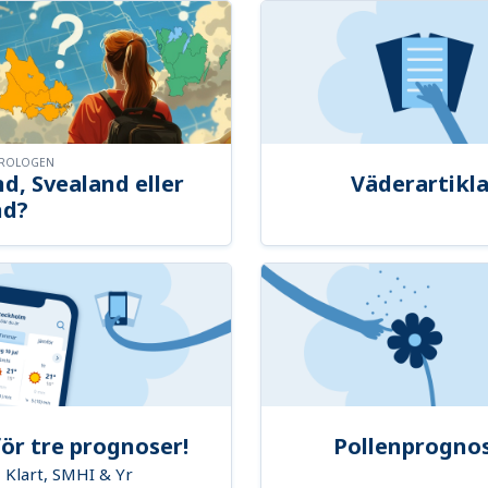
OROLOGEN
d, Svealand eller
Väderartikla
nd?
ör tre prognoser!
Pollenprogno
Klart, SMHI & Yr