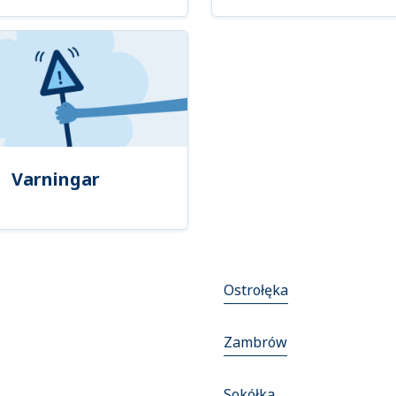
Varningar
Ostrołęka
Zambrów
Sokółka