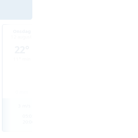
Onsdag
Torsdag
Fredag
12 augusti
13 augusti
14 augusti
22°
24°
28°
11°
min
10°
min
12°
min
0
mm
0
mm
0
mm
3
m/s
2
m/s
3
m/s
05:05
05:07
05:09
20:06
20:04
20:02