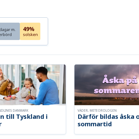
49%
dagar m.
erbörd
solsken
NDLINES DANMARK
VÄDER, METEOROLOGEN
n till Tyskland i
Därför bildas åska 
r
sommartid