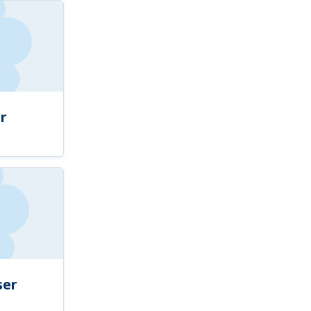
r
ser