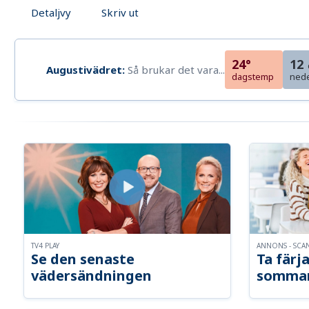
Detaljvy
Skriv ut
24°
12
Augustivädret:
Så brukar det vara...
dagstemp
ned
TV4 PLAY
ANNONS - SCA
Se den senaste
Ta färja
vädersändningen
somma