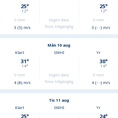
25
°
25
°
12
°
12
°
0
mm
Ingen data
0
mm
finns tillgänglig
3 (5) m/s
3 (- -) m/s
Mån 10 aug
Klart
SMHI
Yr
31
°
30
°
14
°
14
°
0
mm
Ingen data
0
mm
finns tillgänglig
4 (8) m/s
4 (- -) m/s
Tis 11 aug
Klart
SMHI
Yr
25
°
24
°