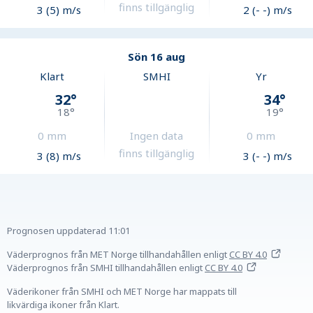
finns tillgänglig
3 (5) m/s
2 (- -) m/s
Sön 16 aug
Klart
SMHI
Yr
32
°
34
°
18
°
19
°
0
mm
Ingen data
0
mm
finns tillgänglig
3 (8) m/s
3 (- -) m/s
Prognosen uppdaterad
11:01
Väderprognos från MET Norge tillhandahållen
enligt
CC BY 4.0
Väderprognos från SMHI tillhandahållen
enligt
CC BY 4.0
Väderikoner från SMHI och MET Norge har mappats till
likvärdiga ikoner från Klart.