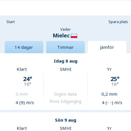
Start
Spara plats
Väder
Mielec
14 dagar
Timmar
Jämför
Idag 8 aug
Klart
SMHI
Yr
24
°
25
°
16
°
16
°
0
mm
Ingen data
0,2
mm
finns tillgänglig
4 (9) m/s
4 (- -) m/s
Sön 9 aug
Klart
SMHI
Yr