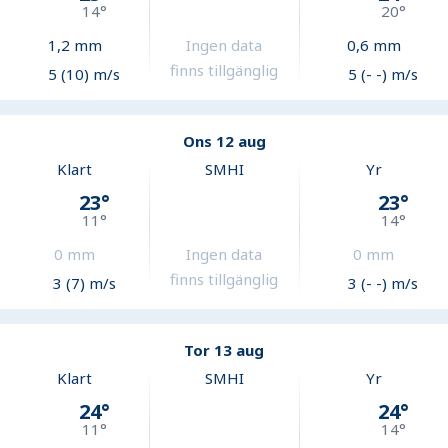
14
°
20
°
1,2
mm
Ingen data
0,6
mm
finns tillgänglig
5 (10) m/s
5 (- -) m/s
Ons 12 aug
Klart
SMHI
Yr
23
°
23
°
11
°
14
°
0
mm
Ingen data
0
mm
finns tillgänglig
3 (7) m/s
3 (- -) m/s
Tor 13 aug
Klart
SMHI
Yr
24
°
24
°
11
°
14
°