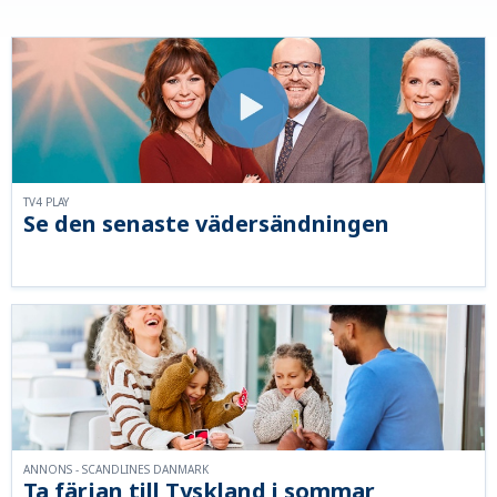
TV4 PLAY
Se den senaste vädersändningen
ANNONS - SCANDLINES DANMARK
Ta färjan till Tyskland i sommar