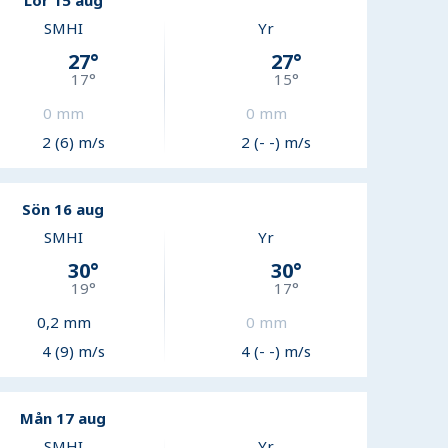
Lör 15 aug
SMHI
Yr
27
°
27
°
17
°
15
°
0
mm
0
mm
2 (6) m/s
2 (- -) m/s
Sön 16 aug
SMHI
Yr
30
°
30
°
19
°
17
°
0,2
mm
0
mm
4 (9) m/s
4 (- -) m/s
Mån 17 aug
SMHI
Yr