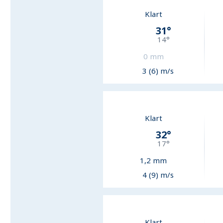
Klart
31
°
14
°
0
mm
3 (6) m/s
Klart
32
°
17
°
1,2
mm
4 (9) m/s
Klart