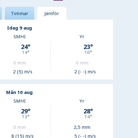
Timmar
Jämför
Idag 9 aug
SMHI
Yr
24
°
23
°
14
°
16
°
0
mm
0
mm
2 (5) m/s
2 (- -) m/s
Mån 10 aug
SMHI
Yr
29
°
28
°
13
°
14
°
0
mm
2,5
mm
8 (15) m/s
5 (- -) m/s