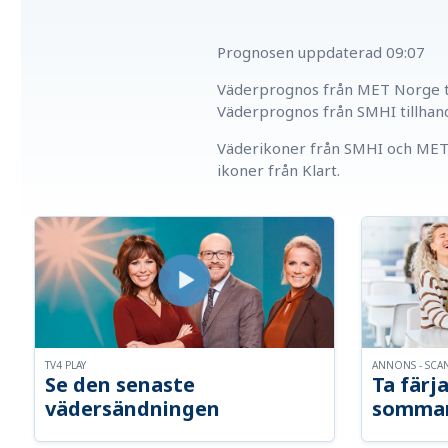
Prognosen uppdaterad
09:07
Väderprognos från MET Norge ti
Väderprognos från SMHI tillhan
Väderikoner från SMHI och MET 
ikoner från Klart.
TV4 PLAY
ANNONS - SCA
Se den senaste
Ta färja
vädersändningen
somma