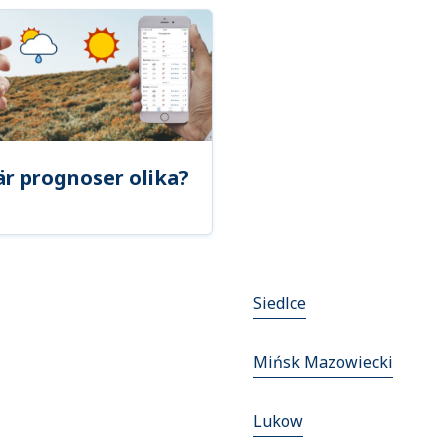
är prognoser olika?
Siedlce
Mińsk Mazowiecki
Lukow