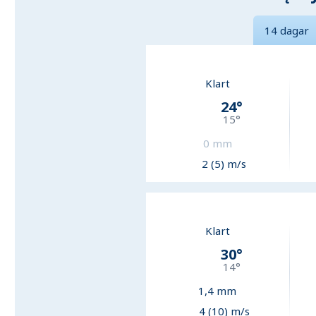
14 dagar
Klart
24
°
15
°
0
mm
2 (5) m/s
Klart
30
°
14
°
1,4
mm
4 (10) m/s