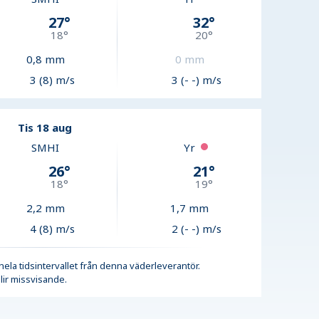
27
°
32
°
18
°
20
°
0,8
mm
0
mm
3 (8) m/s
3 (- -) m/s
Tis 18 aug
SMHI
Yr
26
°
21
°
18
°
19
°
2,2
mm
1,7
mm
4 (8) m/s
2 (- -) m/s
r hela tidsintervallet från denna väderleverantör.
lir missvisande.