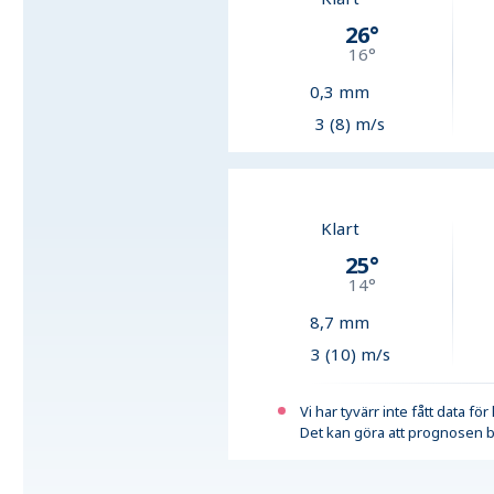
26
°
16
°
0,3
mm
3 (8) m/s
Klart
25
°
14
°
8,7
mm
3 (10) m/s
Vi har tyvärr inte fått data fö
Det kan göra att prognosen b