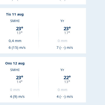
Tis 11 aug
SMHI
Yr
23
°
23
°
13
°
17
°
0,4
mm
0
mm
6 (15) m/s
7 (- -) m/s
Ons 12 aug
SMHI
Yr
23
°
22
°
14
°
13
°
0
mm
0
mm
4 (9) m/s
4 (- -) m/s