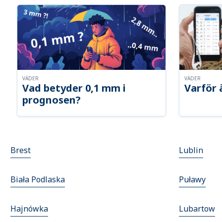
VÄDER
VÄDER
Vad betyder 0,1 mm i
Varför 
prognosen?
Brest
Lublin
Biała Podlaska
Puławy
Hajnówka
Lubartow