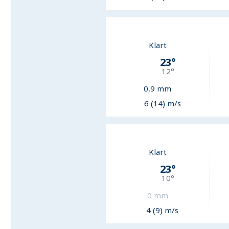
Klart
23
°
12
°
0,9
mm
6 (14) m/s
Klart
23
°
10
°
0
mm
4 (9) m/s