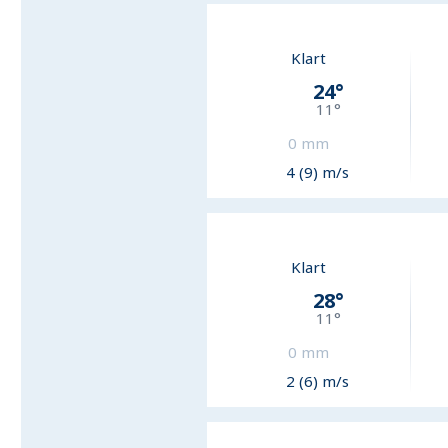
Klart
24
°
11
°
0
mm
4 (9) m/s
Klart
28
°
11
°
0
mm
2 (6) m/s