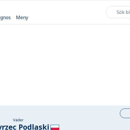
ognos
Meny
Väder
rzec Podlaski