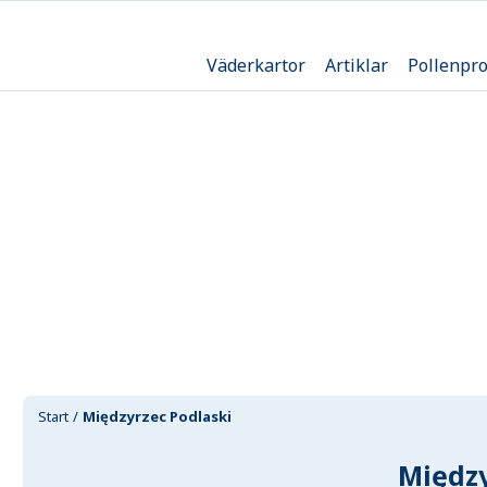
Väderkartor
Artiklar
Pollenpr
Start
Międzyrzec Podlaski
Między