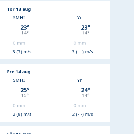
Tor 13 aug
SMHI
Yr
23
°
23
°
14
°
14
°
0
mm
0
mm
3 (7) m/s
3 (- -) m/s
Fre 14 aug
SMHI
Yr
25
°
24
°
15
°
14
°
0
mm
0
mm
2 (8) m/s
2 (- -) m/s