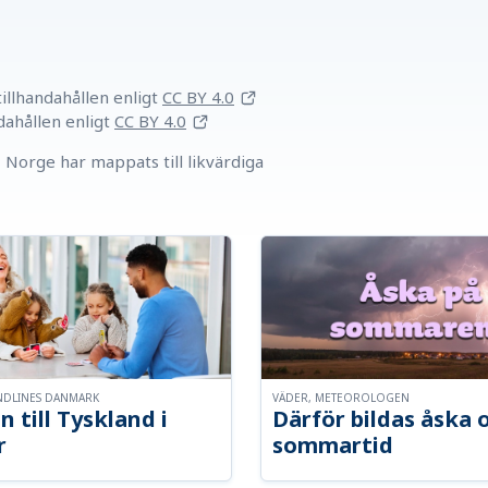
llhandahållen
enligt
CC BY 4.0
dahållen
enligt
CC BY 4.0
Norge har mappats till likvärdiga
NDLINES DANMARK
VÄDER, METEOROLOGEN
n till Tyskland i
Därför bildas åska 
r
sommartid