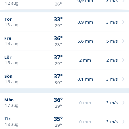
0,9
mm
3
m/s
12 aug
28°
33°
Tor
0,9
mm
3
m/s
13 aug
29°
36°
Fre
5,6
mm
5
m/s
14 aug
28°
37°
Lör
2
mm
2
m/s
15 aug
29°
37°
Sön
0,1
mm
3
m/s
16 aug
30°
36°
Mån
0
mm
3
m/s
17 aug
29°
35°
Tis
0
mm
3
m/s
18 aug
29°