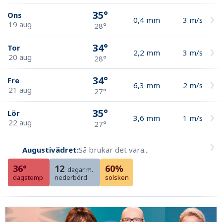
35°
Ons
0,4
mm
3
m/s
19 aug
28°
34°
Tor
2,2
mm
3
m/s
20 aug
28°
34°
Fre
6,3
mm
2
m/s
21 aug
27°
35°
Lör
3,6
mm
1
m/s
22 aug
27°
Augustivädret:
Så brukar det vara...
36°
12
60%
dagar m.
dagstemp
nederbörd
solsken