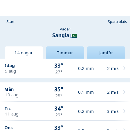
Start
Spara plats
Väder
Sangla
14 dagar
Timmar
Jämför
33°
Idag
0,2
mm
2
m/s
9 aug
27°
35°
Mån
0,1
mm
2
m/s
10 aug
28°
34°
Tis
0,2
mm
3
m/s
11 aug
29°
33°
Ons