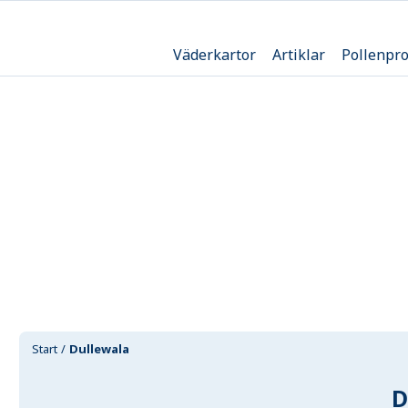
Väderkartor
Artiklar
Pollenpr
Start
Dullewala
D