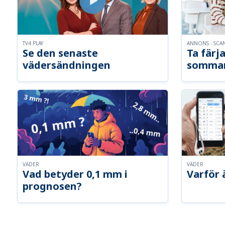
TV4 PLAY
ANNONS - SCA
Se den senaste
Ta färja
vädersändningen
somma
VÄDER
VÄDER
Vad betyder 0,1 mm i
Varför 
prognosen?