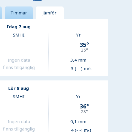
Timmar
Jämför
Idag 7 aug
SMHI
Yr
35
°
25
°
Ingen data
3,4
mm
finns tillgänglig
3 (- -) m/s
Lör 8 aug
SMHI
Yr
36
°
28
°
Ingen data
0,1
mm
finns tillgänglig
4 (- -) m/s