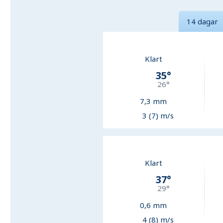
14 dagar
Klart
35
°
26
°
7,3
mm
3 (7) m/s
Klart
37
°
29
°
0,6
mm
4 (8) m/s