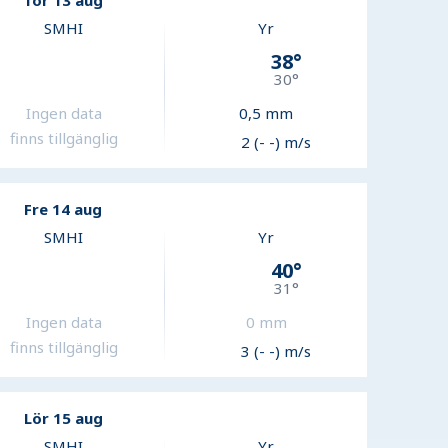
Tor 13 aug
SMHI
Yr
38
°
30
°
Ingen data
0,5
mm
finns tillgänglig
2 (- -) m/s
Fre 14 aug
SMHI
Yr
40
°
31
°
Ingen data
0
mm
finns tillgänglig
3 (- -) m/s
Lör 15 aug
SMHI
Yr