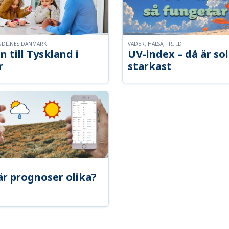
NDLINES DANMARK
VÄDER, HÄLSA, FRITID
n till Tyskland i
UV-index – då är so
r
starkast
är prognoser olika?