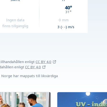
40
°
31
°
Ingen data
0
mm
finns tillgänglig
3 (- -) m/s
llhandahållen
enligt
CC BY 4.0
dahållen
enligt
CC BY 4.0
Norge har mappats till likvärdiga