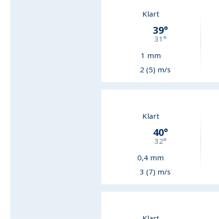
Klart
39
°
31
°
1
mm
2 (5) m/s
Klart
40
°
32
°
0,4
mm
3 (7) m/s
Klart