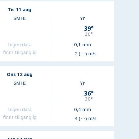
Tis 11 aug
SMHI
Yr
39
°
30
°
Ingen data
0,1
mm
finns tillgänglig
2 (- -) m/s
Ons 12 aug
SMHI
Yr
36
°
30
°
Ingen data
0,4
mm
finns tillgänglig
4 (- -) m/s