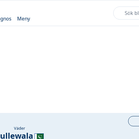
ognos
Meny
Väder
ullewala