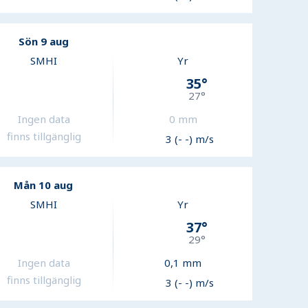
Sön 9 aug
SMHI
Yr
35
°
27
°
Ingen data
0
mm
finns tillgänglig
3 (- -) m/s
Mån 10 aug
SMHI
Yr
37
°
29
°
Ingen data
0,1
mm
finns tillgänglig
3 (- -) m/s