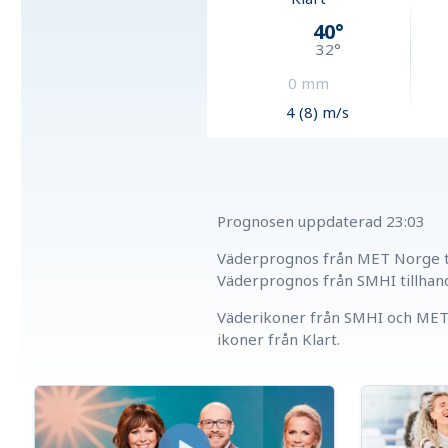
40
°
32
°
0
mm
4 (8) m/s
Prognosen uppdaterad
23:03
Väderprognos från MET Norge ti
Väderprognos från SMHI tillhan
Väderikoner från SMHI och MET 
ikoner från Klart.