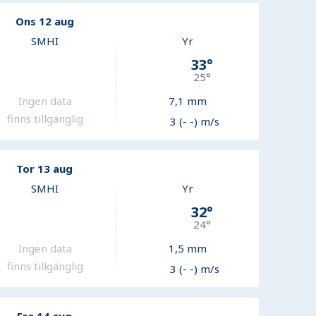
Ons 12 aug
SMHI
Yr
33
°
25
°
Ingen data
7,1
mm
finns tillgänglig
3 (- -) m/s
Tor 13 aug
SMHI
Yr
32
°
24
°
Ingen data
1,5
mm
finns tillgänglig
3 (- -) m/s