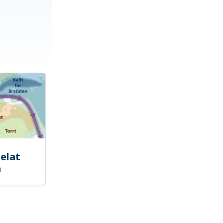
elat
a