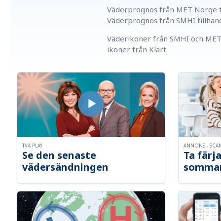
Väderprognos från MET Norge ti
Väderprognos från SMHI tillhan
Väderikoner från SMHI och MET 
ikoner från Klart.
TV4 PLAY
ANNONS - SCA
Se den senaste
Ta färja
vädersändningen
somma