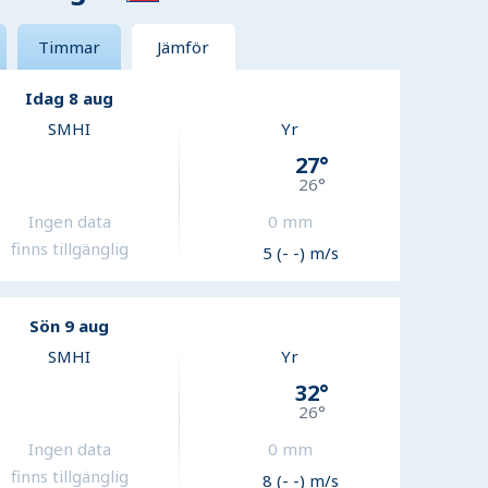
Timmar
Jämför
Idag 8 aug
SMHI
Yr
27
°
26
°
Ingen data
0
mm
finns tillgänglig
5 (- -) m/s
Sön 9 aug
SMHI
Yr
32
°
26
°
Ingen data
0
mm
finns tillgänglig
8 (- -) m/s