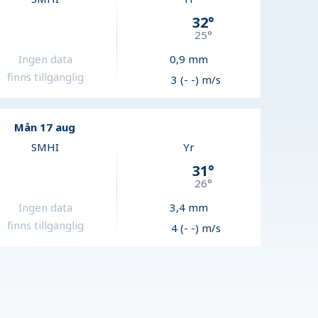
32
°
25
°
Ingen data
0,9
mm
finns tillgänglig
3 (- -) m/s
Mån 17 aug
SMHI
Yr
31
°
26
°
Ingen data
3,4
mm
finns tillgänglig
4 (- -) m/s