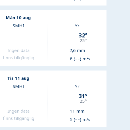
Mån 10 aug
SMHI
Yr
32
°
25
°
Ingen data
2,6
mm
finns tillgänglig
8 (- -) m/s
Tis 11 aug
SMHI
Yr
31
°
25
°
Ingen data
11
mm
finns tillgänglig
5 (- -) m/s