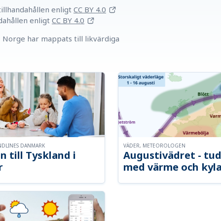
llhandahållen
enligt
CC BY 4.0
dahållen
enligt
CC BY 4.0
Norge har mappats till likvärdiga
NDLINES DANMARK
VÄDER, METEOROLOGEN
n till Tyskland i
Augustivädret - tud
r
med värme och kyl