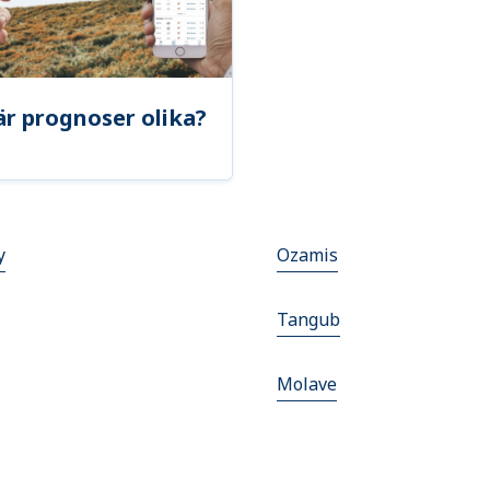
är prognoser olika?
y
Ozamis
Tangub
Molave