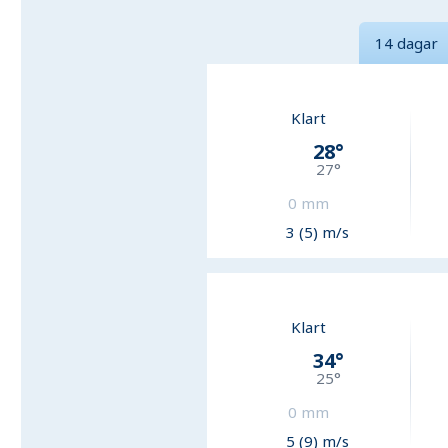
14 dagar
Klart
28
°
27
°
0
mm
3 (5) m/s
Klart
34
°
25
°
0
mm
5 (9) m/s