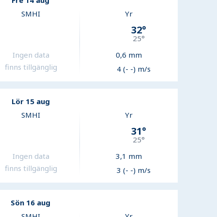
Fre 14 aug
SMHI
Yr
32
°
25
°
Ingen data
0,6
mm
finns tillgänglig
4 (- -) m/s
Lör 15 aug
SMHI
Yr
31
°
25
°
Ingen data
3,1
mm
finns tillgänglig
3 (- -) m/s
Sön 16 aug
SMHI
Yr