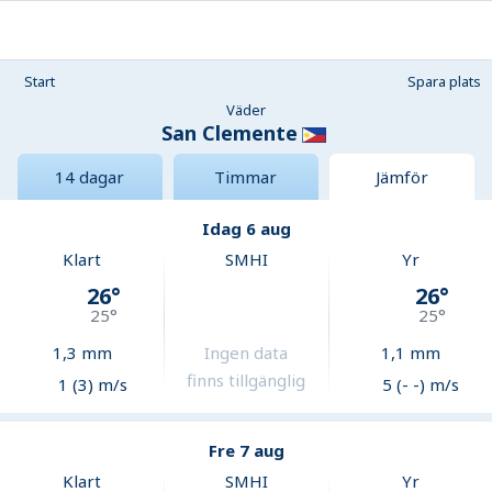
Start
Spara plats
Väder
San Clemente
14 dagar
Timmar
Jämför
Idag 6 aug
Klart
SMHI
Yr
26
°
26
°
25
°
25
°
1,3
mm
Ingen data
1,1
mm
finns tillgänglig
1 (3) m/s
5 (- -) m/s
Fre 7 aug
Klart
SMHI
Yr