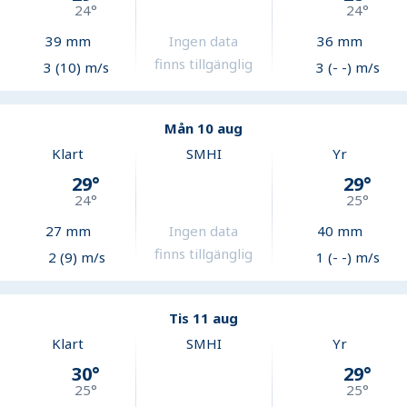
24
°
24
°
39
mm
Ingen data
36
mm
finns tillgänglig
3 (10) m/s
3 (- -) m/s
Mån 10 aug
Klart
SMHI
Yr
29
°
29
°
24
°
25
°
27
mm
Ingen data
40
mm
finns tillgänglig
2 (9) m/s
1 (- -) m/s
Tis 11 aug
Klart
SMHI
Yr
30
°
29
°
25
°
25
°