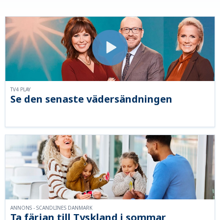
TV4 PLAY
Se den senaste vädersändningen
ANNONS - SCANDLINES DANMARK
Ta färjan till Tyskland i sommar