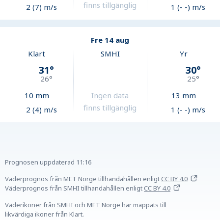
finns tillgänglig
2 (7) m/s
1 (- -) m/s
Fre 14 aug
Klart
SMHI
Yr
31
°
30
°
26
°
25
°
10
mm
Ingen data
13
mm
finns tillgänglig
2 (4) m/s
1 (- -) m/s
Prognosen uppdaterad
11:16
Väderprognos från MET Norge tillhandahållen
enligt
CC BY 4.0
Väderprognos från SMHI tillhandahållen
enligt
CC BY 4.0
Väderikoner från SMHI och MET Norge har mappats till
likvärdiga ikoner från Klart.