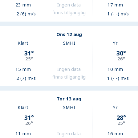
23
mm
Ingen data
17
mm
finns tillgänglig
2 (6) m/s
1 (- -) m/s
Ons 12 aug
Klart
SMHI
Yr
31
°
30
°
25
°
26
°
15
mm
Ingen data
10
mm
finns tillgänglig
2 (7) m/s
1 (- -) m/s
Tor 13 aug
Klart
SMHI
Yr
31
°
28
°
26
°
25
°
11
mm
Ingen data
16
mm