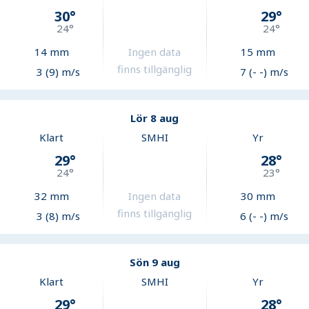
30
°
29
°
24
°
24
°
14
mm
Ingen data
15
mm
finns tillgänglig
3 (9) m/s
7 (- -) m/s
Lör 8 aug
Klart
SMHI
Yr
29
°
28
°
24
°
23
°
32
mm
Ingen data
30
mm
finns tillgänglig
3 (8) m/s
6 (- -) m/s
Sön 9 aug
Klart
SMHI
Yr
29
°
28
°